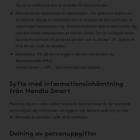
dig på en butikssida som är ansluten till Sponsorhuset.
Åtkomst till din besöksdata för webbplatser - För att kunna avgöra om
du befinner dig på en butikssida som är ansluten till Sponsorhuset. Vi
lagrar ingen besöksdata i sig. Kommunikationen sker endast mellan dig
och den lokala installationen av Handla Smart. Om du vid besök av en
Sponsorhuset-butik vill använda tjänsten och du klickar "JA", lagras ett
klick för den butik du besöker.
Mejladress - För att kunna logga in dig som användare via
Sponsorhusets API:er.
Handla Smart -> API -> Sponsorhuset och tillbaka.
Syfte med informationsinhämtning
från Handla Smart
Påminna dig om i vilka butiker knutna till Sponsorhuset du får cashback
samt erbjuda dig möjligheten att logga in och aktivera spårning av köp
för den butik du besöker i syfte att få cashback.
Delning av personuppgifter