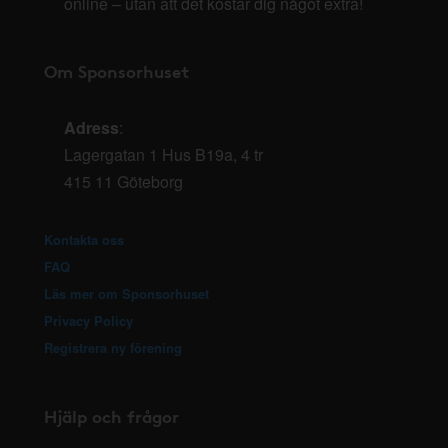
online – utan att det kostar dig något extra!
Om Sponsorhuset
Adress
:
Lagergatan 1 Hus B19a, 4 tr
415 11 Göteborg
Kontakta oss
FAQ
Läs mer om Sponsorhuset
Privacy Policy
Registrera ny förening
Hjälp och frågor