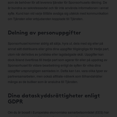
som de behöver för att leverera tjänster för Sponsorhusets räkning. De
är bundna av sekretessavtal och får inte använda informationen i annat
syfte. Kund kan vid varje tillfälle avsäga sig utskick med kommunikation
om Tjänsten eller erbjudanden kopplade till Tjänsten.
Delning av personuppgifter
Sponsorhuset kommer aldrig att sälja, hyra ut, dela med sig eller på
annat sätt distribuera eller göra dina uppgifter tillgängliga för tredje part,
utom när det krävs av juridiska eller lagstadgade skäl. Uppgifter kan
dock ibland överföras till tredje part som agerar för eller på uppdrag av
Sponsorhuset för vidare bearbetning enligt de syften för vilka dina
uppgifter ursprungligen samlades in. Detta kan t.ex. vara olika typer av
partnersamarbeten, men också affiliate-nätverk som tillhandahåller
många av de butiker som är anslutna till Tjänsten.
Dina dataskyddsrättigheter enligt
GDPR
Om du är bosatt i Europeiska ekonomiska samarbetsområdet (EES) har