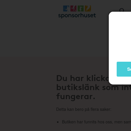
Stä
S
Du har klickat på
butikslänk som in
fungerar.
Detta kan bero på flera saker:
Butiken har funnits hos oss, men sam