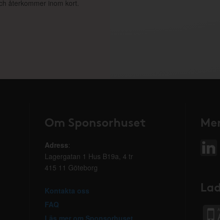
 och återkommer inom kort.
Om Sponsorhuset
Mer
Adress
:
Lagergatan 1 Hus B19a, 4 tr
415 11 Göteborg
Lad
Kontakta oss
FAQ
Läs mer om Sponsorhuset