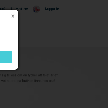
tag?
Bli medlem
Logga in
utik
 sig till oss om du tycker att felet är ett
 vet att denna butiken finns hos oss!