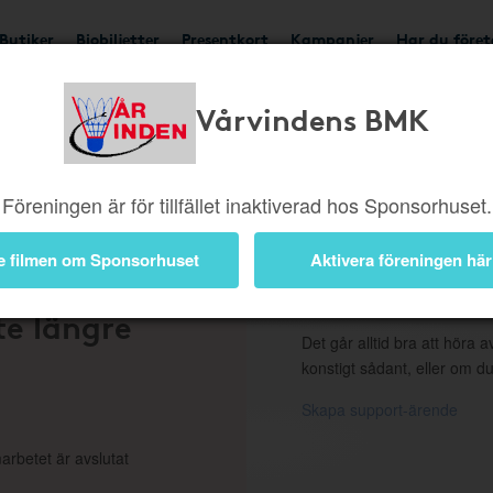
Butiker
Biobiljetter
Presentkort
Kampanjer
Har du före
Vårvindens BMK
ngd eller borttagen b
Föreningen är för tillfället inaktiverad hos Sponsorhuset.
e filmen om Sponsorhuset
Aktivera föreningen här
 en
Support
te längre
Det går alltid bra att höra av
konstigt sådant, eller om du
Skapa support-ärende
arbetet är avslutat