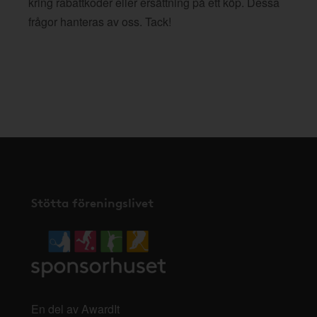
kring rabattkoder eller ersättning på ett köp. Dessa
frågor hanteras av oss. Tack!
Stötta föreningslivet
En del av AwardIt