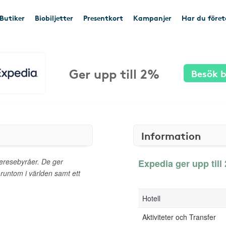
Butiker
Biobiljetter
Presentkort
Kampanjer
Har du före
Ger upp till 2%
Besök b
Information
neresebyråer. De ger
Expedia ger upp till 
ll runtom i världen samt ett
Hotell
Aktiviteter och Transfer