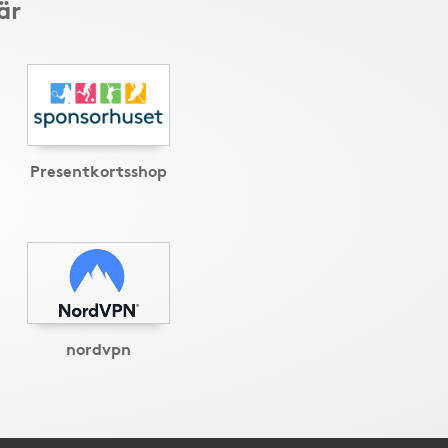
är
Presentkortsshop
nordvpn