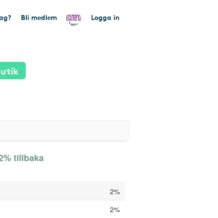
tag?
Bli medlem
Logga in
utik
2% tillbaka
2%
2%