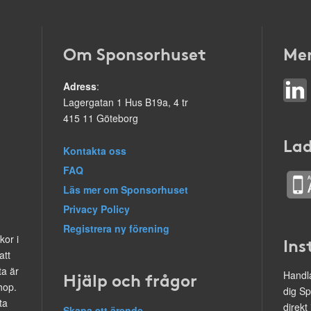
Om Sponsorhuset
Mer
Adress
:
Lagergatan 1 Hus B19a, 4 tr
415 11 Göteborg
Lad
Kontakta oss
FAQ
Läs mer om Sponsorhuset
Privacy Policy
Registrera ny förening
kor i
Ins
att
ta är
Hjälp och frågor
Handla
hop.
dig Sp
ta
direkt
Skapa ett ärende