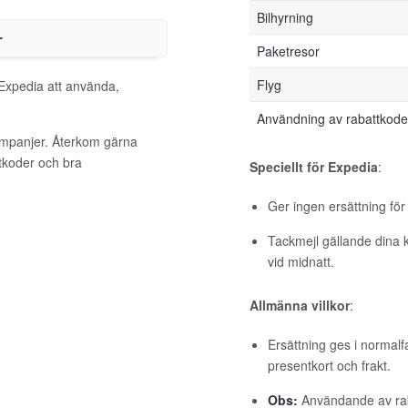
Bilhyrning
r
Paketresor
Flyg
 Expedia att använda,
Användning av rabattkoder
kampanjer. Återkom gärna
ttkoder och bra
Speciellt för Expedia
:
Ger ingen ersättning för
Tackmejl gällande dina 
vid midnatt.
Allmänna villkor
:
Ersättning ges i normalf
presentkort och frakt.
Obs:
Användande av raba