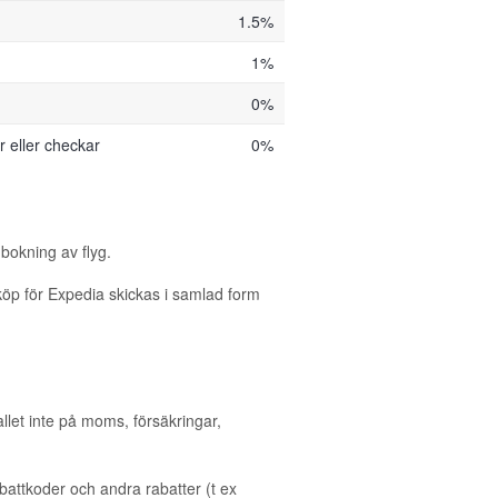
1.5%
1%
0%
 eller checkar
0%
 bokning av flyg.
köp för Expedia skickas i samlad form
allet inte på moms, försäkringar,
ttkoder och andra rabatter (t ex