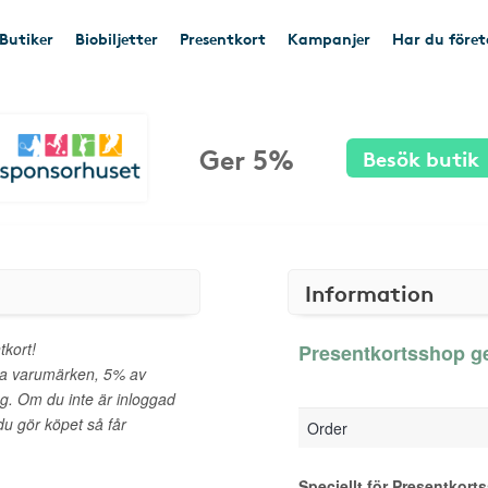
Butiker
Biobiljetter
Presentkort
Kampanjer
Har du före
Ger 5%
Besök butik
Information
tkort!
Presentkortsshop ge
da varumärken, 5% av
ng. Om du inte är inloggad
u gör köpet så får
Order
Speciellt för Presentkort