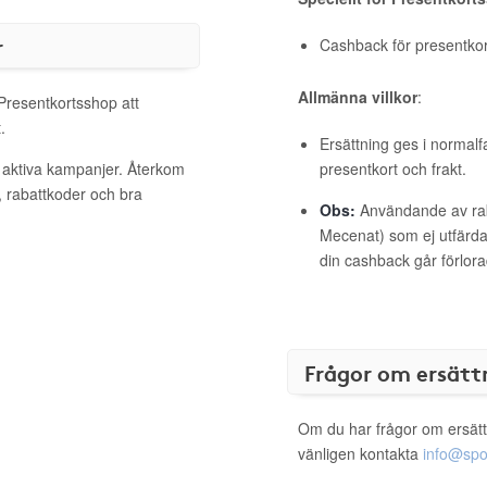
r
Cashback för presentkort 
Allmänna villkor
:
 Presentkortsshop att
.
Ersättning ges i normalf
 aktiva kampanjer. Återkom
presentkort och frakt.
, rabattkoder och bra
Obs:
Användande av raba
Mecenat) som ej utfärdat
din cashback går förlora
Frågor om ersätt
Om du har frågor om ersätt
vänligen kontakta
info@spo