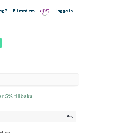
tag?
Bli medlem
Logga in
r 5% tillbaka
5%
sshop
: