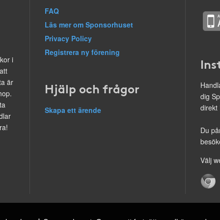
FAQ
Läs mer om Sponsorhuset
Privacy Policy
Registrera ny förening
kor i
Ins
att
ta är
Hjälp och frågor
Handla
hop.
dig Sp
ta
direkt
Skapa ett ärende
dlar
ra!
Du på
besöke
Välj w