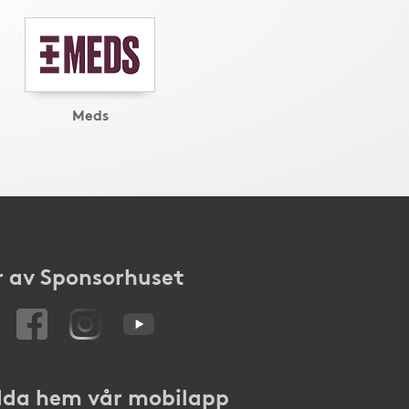
Meds
 av Sponsorhuset
da hem vår mobilapp