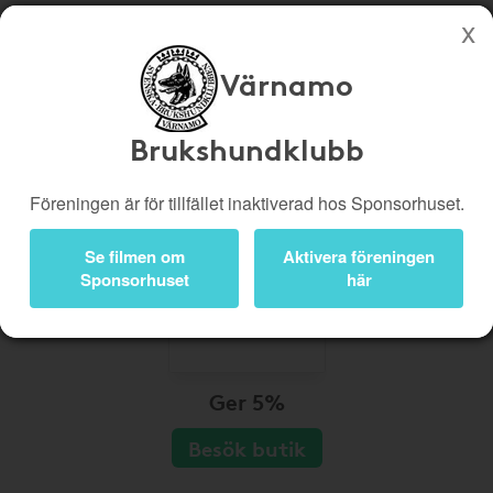
Värnamo
Köp genom denna sida stöttar Värnamo Brukshundklubb
Butiker
Biobiljetter
Brukshundklubb
Presentkort
Kampanjer
Föreningen är för tillfället inaktiverad hos Sponsorhuset.
Bli medlem
Logga in
Se filmen om
Aktivera föreningen
Sponsorhuset
här
Ger 5%
Besök butik