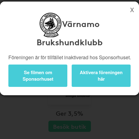
Värnamo
Köp genom denna sida stöttar Värnamo Brukshundklubb
Butiker
Biobiljetter
Brukshundklubb
Presentkort
Kampanjer
Föreningen är för tillfället inaktiverad hos Sponsorhuset.
Bli medlem
Logga in
Se filmen om
Aktivera föreningen
Sponsorhuset
här
Ger 3,5%
Besök butik