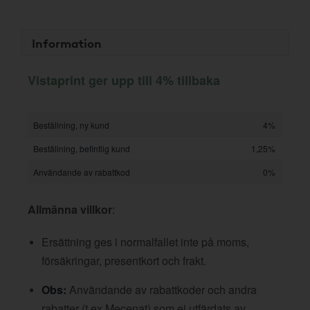
Information
Vistaprint ger upp till 4% tillbaka
Beställning, ny kund
4%
Beställning, befintlig kund
1,25%
Användande av rabattkod
0%
Allmänna villkor
:
Ersättning ges i normalfallet inte på moms,
försäkringar, presentkort och frakt.
Obs:
Användande av rabattkoder och andra
rabatter (t ex Mecenat) som ej utfärdats av