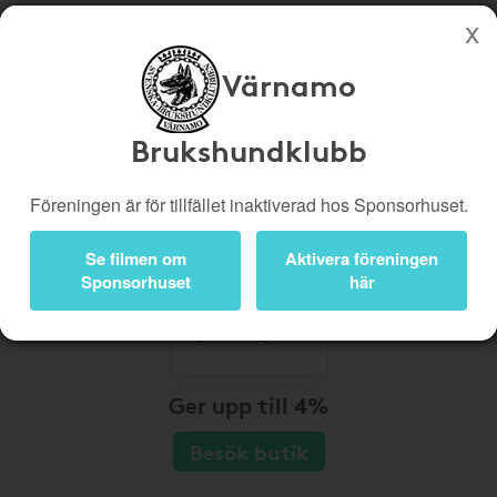
Värnamo
Köp genom denna sida stöttar Värnamo Brukshundklubb
Butiker
Biobiljetter
Brukshundklubb
Presentkort
Kampanjer
Föreningen är för tillfället inaktiverad hos Sponsorhuset.
Bli medlem
Logga in
Se filmen om
Aktivera föreningen
Sponsorhuset
här
Ger upp till 4%
Besök butik