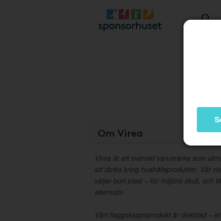
S
Om Virea
Virea är ett svenskt varumärke som utman
att tänka kring hushållsprodukter. Vår nis
väljer bort plast – för miljöns skull, och fö
alternativ.
Vårt flaggskeppsprodukt är diskblad – ett h