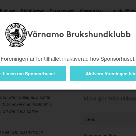
Butiker
Biobiljetter
Presentkort
Kampanjer
Har du före
Värnamo Brukshundklubb
Ger 10%
Besök butik
Föreningen är för tillfället inaktiverad hos Sponsorhuset.
e filmen om Sponsorhuset
Aktivera föreningen här
Information
ar det traditionella sättet
Virea ger 10% tillba
ch är enkel men kraftfull: vi
r att det finns bättre
Order
elt nytt, plastfritt och
Allmänna villkor
: