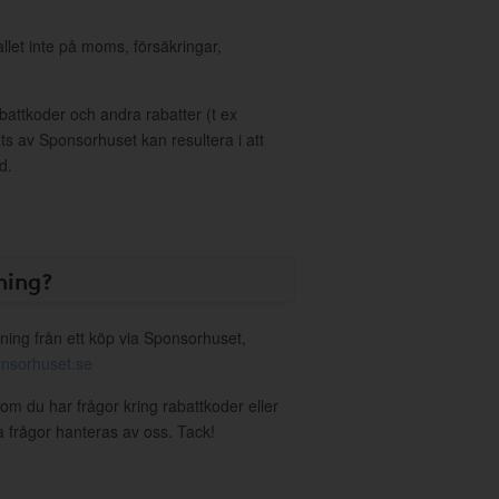
allet inte på moms, försäkringar,
ttkoder och andra rabatter (t ex
s av Sponsorhuset kan resultera i att
d.
ning?
ning från ett köp via Sponsorhuset,
nsorhuset.se
 om du har frågor kring rabattkoder eller
a frågor hanteras av oss. Tack!