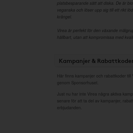
platsbesparande sätt att diska. De är bi
veganska och löser upp sig till ett rikt lö
krångel.
Virea är perfekt för den växande målgru
hållbart, utan att kompromissa med kvalite
Kampanjer & Rabattkode
Här finns kampanjer och rabattkoder till 
genom Sponsorhuset.
Just nu har inte Virea några aktiva kam
senare för att ta del av kampanjer, raba
erbjudanden.