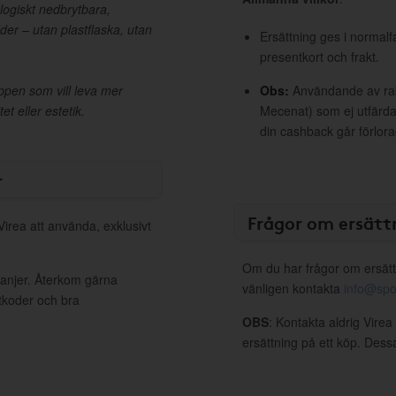
ologiskt nedbrytbara,
dder – utan plastflaska, utan
Ersättning ges i normalf
presentkort och frakt.
ppen som vill leva mer
Obs:
Användande av raba
t eller estetik.
Mecenat) som ej utfärdat
din cashback går förlora
r
Frågor om ersätt
Virea att använda, exklusivt
Om du har frågor om ersätt
panjer. Återkom gärna
vänligen kontakta
info@spo
ttkoder och bra
OBS
: Kontakta aldrig Virea
ersättning på ett köp. Dess