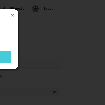
tag?
Bli medlem
Logga in
ka
10%