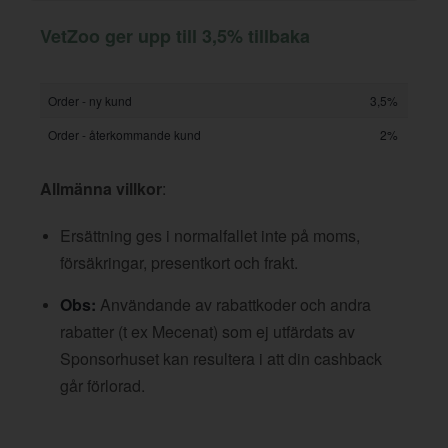
VetZoo ger upp till 3,5% tillbaka
Order - ny kund
3,5%
Order - återkommande kund
2%
Allmänna villkor
:
Ersättning ges i normalfallet inte på moms,
försäkringar, presentkort och frakt.
Obs:
Användande av rabattkoder och andra
rabatter (t ex Mecenat) som ej utfärdats av
Sponsorhuset kan resultera i att din cashback
går förlorad.