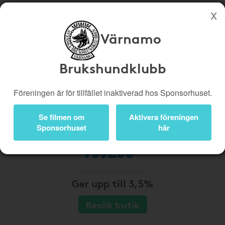
Värnamo
Köp genom denna sida stöttar Värnamo Brukshundklubb
Butiker
Biobiljetter
Brukshundklubb
Presentkort
Kampanjer
Föreningen är för tillfället inaktiverad hos Sponsorhuset.
Bli medlem
Logga in
Se filmen om
Aktivera föreningen
Sponsorhuset
här
Ger upp till 3,5%
Besök butik