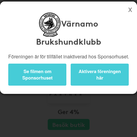
Värnamo
Köp genom denna sida stöttar Värnamo Brukshundklubb
Butiker
Biobiljetter
Brukshundklubb
Presentkort
Kampanjer
Föreningen är för tillfället inaktiverad hos Sponsorhuset.
Bli medlem
Logga in
Se filmen om
Aktivera föreningen
Sponsorhuset
här
Ger 4%
Besök butik