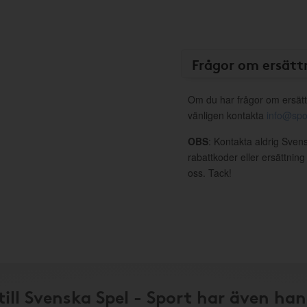
Frågor om ersätt
Om du har frågor om ersätt
vänligen kontakta
info@spo
OBS
: Kontakta aldrig Sven
rabattkoder eller ersättnin
oss. Tack!
till Svenska Spel - Sport har även han