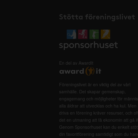
Stötta föreningslivet
En del av AwardIt
Föreningslivet är en viktig del av vårt
samhälle. Det skapar gemenskap,
engagemang och möjligheter för männis
alla åldrar att utvecklas och ha kul. Men 
driva en förening kräver resurser, och of
det en utmaning att få ekonomin att gå i
Genom Sponsorhuset kan du enkelt stöt
din favoritförening samtidigt som du han