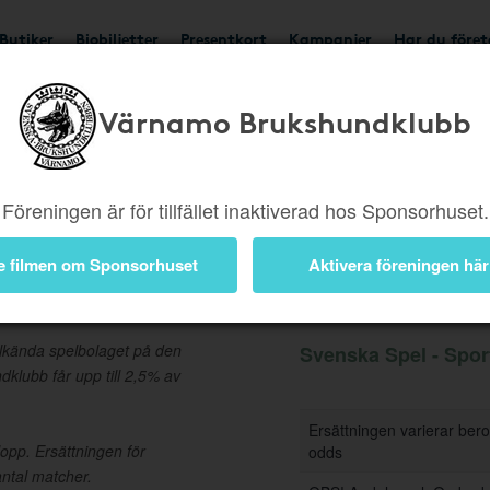
Butiker
Biobiljetter
Presentkort
Kampanjer
Har du före
Värnamo Brukshundklubb
Ger upp till 2,5%
Besök
Föreningen är för tillfället inaktiverad hos Sponsorhuset.
e filmen om Sponsorhuset
Aktivera föreningen här
Information
älkända spelbolaget på den
Svenska Spel - Sport 
lubb får upp till 2,5% av
Ersättningen varierar ber
lopp. Ersättningen för
odds
ntal matcher.