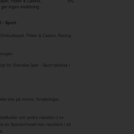
pel, Poker & Casino,
0%
ger ingen ersättning
l - Sport
:
, Ombudsspel, Poker & Casino, Racing
reningen
öp för Svenska Spel - Sport skickas i
.
allet inte på moms, försäkringar,
ttkoder och andra rabatter (t ex
s av Sponsorhuset kan resultera i att
d.