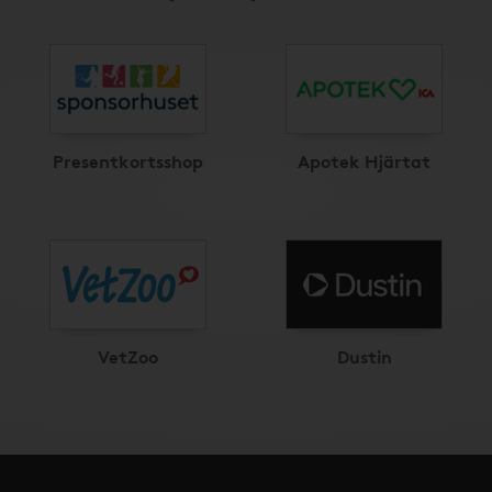
Presentkortsshop
Apotek Hjärtat
VetZoo
Dustin