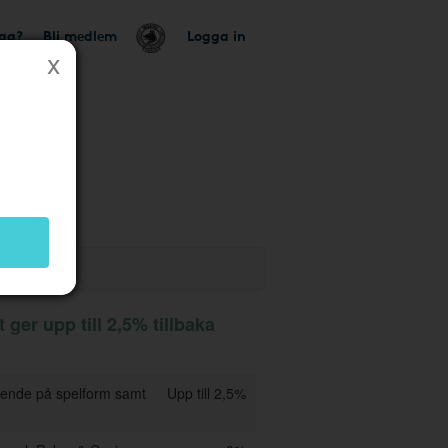
tag?
Bli medlem
Logga in
 butik
ger upp till 2,5% tillbaka
oende på spelform samt
Upp till 2,5%