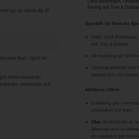
OBS! Andelsspel, Ombudss
Racing och Trav & Galopp 
ande kan du vända dig till
Speciellt för Svenska Spe
Gäller ej på Andelsspel
r
och Trav & Galopp.
All ersättning går till fö
 Svenska Spel - Sport att
.
Tackmejl gällande dina k
samlad form vid midnatt
ågra aktiva kampanjer.
kampanjer, rabattkoder och
Allmänna villkor
:
Ersättning ges i normalf
presentkort och frakt.
Obs:
Användande av raba
Mecenat) som ej utfärdat
din cashback går förlora