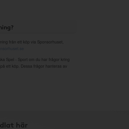
ning?
ning från ett köp via Sponsorhuset,
nsorhuset.se
ska Spel - Sport om du har frågor kring
g på ett köp. Dessa frågor hanteras av
dlat här