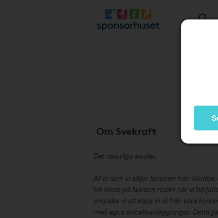
S
Om Svekraft
Det naturliga elvalet.
All el som vi säljer kommer från Nordisk 
full fokus på Norden redan när vi börjad
erbjuder vi att köpa in el från våra kun
med egna solcellsanläggningar. Detta gä