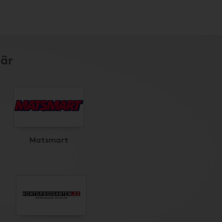
här
Matsmart