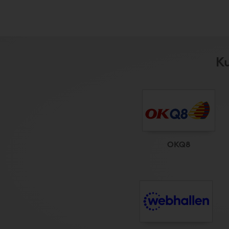
Ku
OKQ8