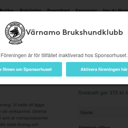
Butiker
Biobiljetter
Presentkort
Kampanjer
Har du före
Värnamo Brukshundklubb
Ger 375 kr
Besök buti
Föreningen är för tillfället inaktiverad hos Sponsorhuset.
e filmen om Sponsorhuset
Aktivera föreningen här
Information
Svekraft ger 375 kr t
energi. Vi valde att lägga
e vår verksamhet. Givetvis
Elavtal
der som är microproducenter
ller både företag och
Allmänna villkor
: