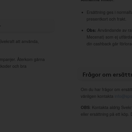
Ersättning ges i normalf
presentkort och frakt.
r
Obs:
Användande av raba
Mecenat) som ej utfärdat
 Svekraft att använda,
din cashback går förlora
kampanjer. Återkom gärna
ttkoder och bra
Frågor om ersätt
Om du har frågor om ersätt
vänligen kontakta
info@spo
OBS
: Kontakta aldrig Svek
eller ersättning på ett köp