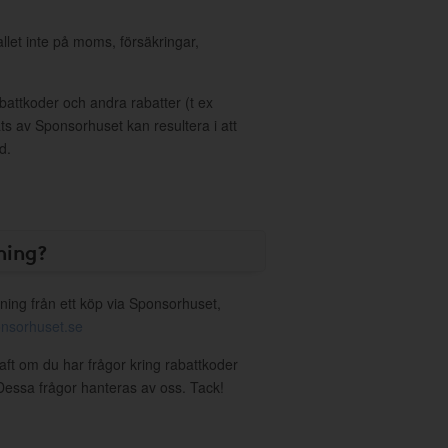
allet inte på moms, försäkringar,
ttkoder och andra rabatter (t ex
s av Sponsorhuset kan resultera i att
d.
ning?
ning från ett köp via Sponsorhuset,
nsorhuset.se
raft om du har frågor kring rabattkoder
. Dessa frågor hanteras av oss. Tack!