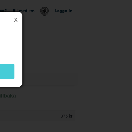
tag?
Bli medlem
Logga in
k
illbaka
375 kr