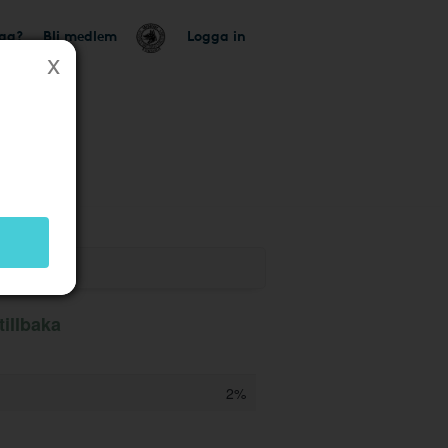
tag?
Bli medlem
Logga in
tillbaka
2%