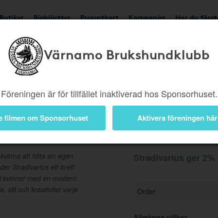
Butiker
Biobiljetter
Presentkort
Kampanjer
Har du före
Värnamo Brukshundklubb
Ger 2%
Besök butik
Föreningen är för tillfället inaktiverad hos Sponsorhuset.
e filmen om Sponsorhuset
Aktivera föreningen här
Information
 kvinna att hitta sin egen
Stradivarius ger 2% 
der Stradivarius ett brett
ill kvinnor med en modern
, stil och kreativitet varje
Order
Allmänna villkor
: