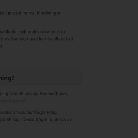
allet inte på moms, försäkringar,
ttkoder och andra rabatter (t ex
s av Sponsorhuset kan resultera i att
d.
ning?
ning från ett köp via Sponsorhuset,
nsorhuset.se
ivarius om du har frågor kring
g på ett köp. Dessa frågor hanteras av