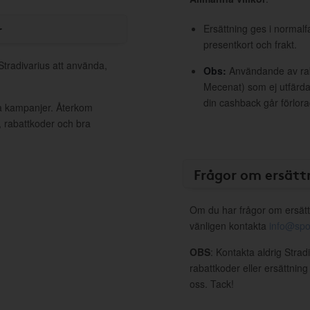
r
Ersättning ges i normalf
presentkort och frakt.
Stradivarius att använda,
Obs:
Användande av raba
Mecenat) som ej utfärdat
din cashback går förlora
va kampanjer. Återkom
, rabattkoder och bra
Frågor om ersätt
Om du har frågor om ersätt
vänligen kontakta
info@spo
OBS
: Kontakta aldrig Strad
rabattkoder eller ersättnin
oss. Tack!