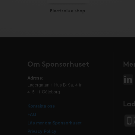
Electrolux shop
Om Sponsorhuset
Mer
Adress
:
Lagergatan 1 Hus B19a, 4 tr
415 11 Göteborg
Lad
Kontakta oss
FAQ
Läs mer om Sponsorhuset
Privacy Policy