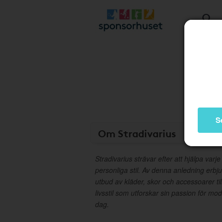
S
Om Stradivarius
Stradivarius strävar efter att hjälpa varje
personliga stil. Av denna anledning erbju
utbud av kläder, skor och accessoarer t
livsstil som utforskar sin passion för mode
dag.