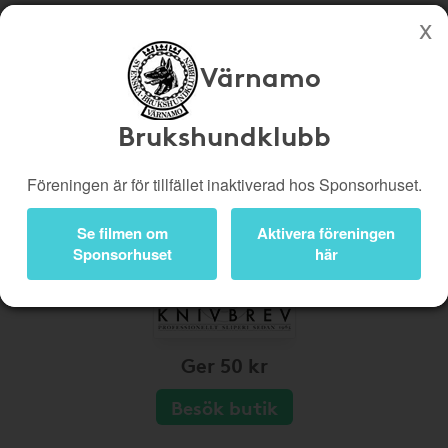
Värnamo
Köp genom denna sida stöttar Värnamo Brukshundklubb
Butiker
Biobiljetter
Brukshundklubb
Presentkort
Kampanjer
Föreningen är för tillfället inaktiverad hos Sponsorhuset.
Bli medlem
Logga in
Se filmen om
Aktivera föreningen
Sponsorhuset
här
Ger 50 kr
Besök butik