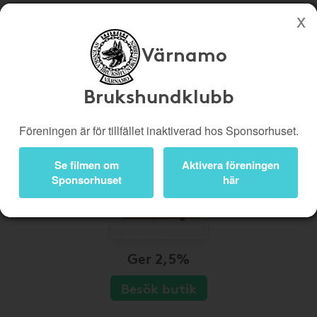
Värnamo
Köp genom denna sida stöttar Värnamo Brukshundklubb
Butiker
Biobiljetter
Brukshundklubb
Presentkort
Kampanjer
Föreningen är för tillfället inaktiverad hos Sponsorhuset.
Bli medlem
Logga in
Se filmen om
Aktivera föreningen
Sponsorhuset
här
Ger 2,5%
Besök butik