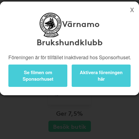
Värnamo
Köp genom denna sida stöttar Värnamo Brukshundklubb
Butiker
Biobiljetter
Brukshundklubb
Presentkort
Kampanjer
Föreningen är för tillfället inaktiverad hos Sponsorhuset.
Bli medlem
Logga in
Se filmen om
Aktivera föreningen
Sponsorhuset
här
Ger 7,5%
Besök butik