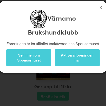
Värnamo
Köp genom denna sida stöttar Värnamo Brukshundklubb
Butiker
Biobiljetter
Brukshundklubb
Presentkort
Kampanjer
Föreningen är för tillfället inaktiverad hos Sponsorhuset.
Bli medlem
Logga in
Se filmen om
Aktivera föreningen
Sponsorhuset
här
Ger upp till 10 kr
Besök butik