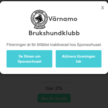
Värnamo
Köp genom denna sida stöttar Värnamo Brukshundklubb
Butiker
Biobiljetter
Brukshundklubb
Presentkort
Kampanjer
Föreningen är för tillfället inaktiverad hos Sponsorhuset.
Bli medlem
Logga in
Se filmen om
Aktivera föreningen
Sponsorhuset
här
Ger 2%
Besök butik