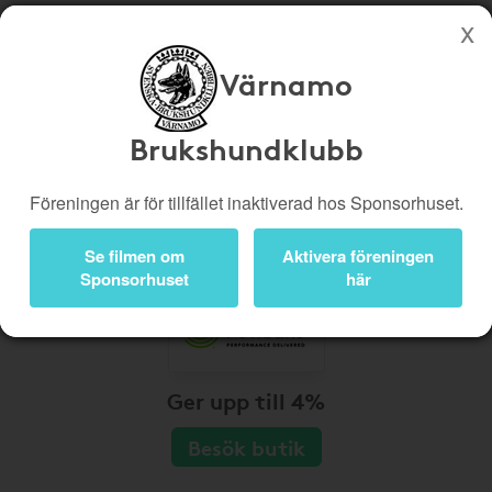
Värnamo
Köp genom denna sida stöttar Värnamo Brukshundklubb
Butiker
Biobiljetter
Brukshundklubb
Presentkort
Kampanjer
Föreningen är för tillfället inaktiverad hos Sponsorhuset.
Bli medlem
Logga in
Se filmen om
Aktivera föreningen
Sponsorhuset
här
Ger upp till 4%
Besök butik