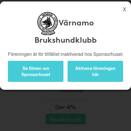
Värnamo
Köp genom denna sida stöttar Värnamo Brukshundklubb
Butiker
Biobiljetter
Brukshundklubb
Presentkort
Kampanjer
Föreningen är för tillfället inaktiverad hos Sponsorhuset.
Bli medlem
Logga in
Se filmen om
Aktivera föreningen
Sponsorhuset
här
Ger 4%
Besök butik