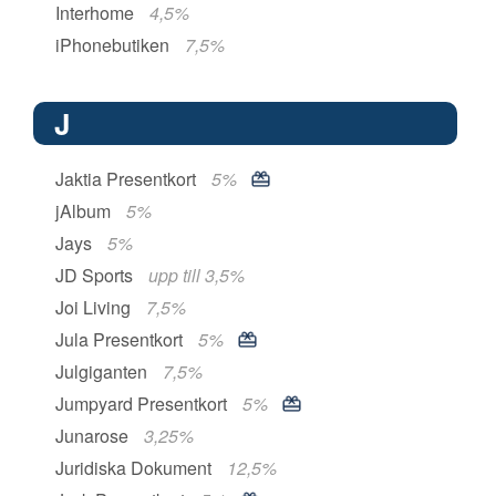
Interhome
4,5%
iPhonebutiken
7,5%
J
Jaktia Presentkort
5%
jAlbum
5%
Jays
5%
JD Sports
upp till 3,5%
Joi Living
7,5%
Jula Presentkort
5%
Julgiganten
7,5%
Jumpyard Presentkort
5%
Junarose
3,25%
Juridiska Dokument
12,5%