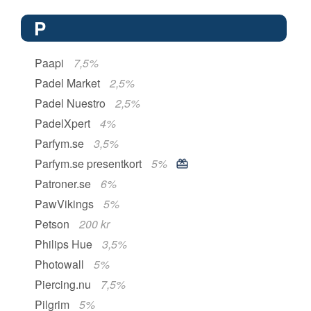
P
Paapi
7,5%
Padel Market
2,5%
Padel Nuestro
2,5%
PadelXpert
4%
Parfym.se
3,5%
Parfym.se presentkort
5%
Patroner.se
6%
PawVikings
5%
Petson
200 kr
Philips Hue
3,5%
Photowall
5%
Piercing.nu
7,5%
Pilgrim
5%