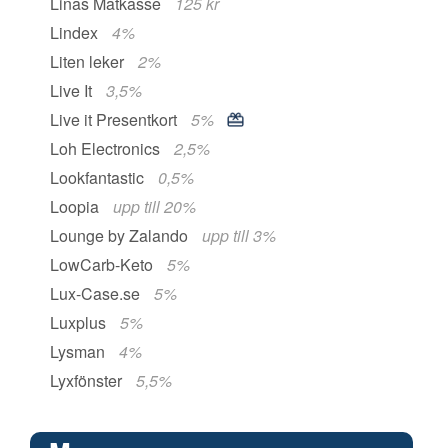
Linas Matkasse
125 kr
Lindex
4%
Liten leker
2%
Live It
3,5%
Live it Presentkort
5%
Loh Electronics
2,5%
Lookfantastic
0,5%
Loopia
upp till 20%
Lounge by Zalando
upp till 3%
LowCarb-Keto
5%
Lux-Case.se
5%
Luxplus
5%
Lysman
4%
Lyxfönster
5,5%