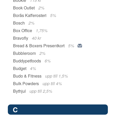
Bookie
115 kr
Book Outlet
2%
Borås Kafferosteri
5%
Bosch
2%
Box Office
1,75%
Bravofly
40 kr
Bread & Boxers Presentkort
5%
Bubbleroom
2%
Buddypetfoods
6%
Budget
4%
Budo & Fitness
upp till 1,5%
Bulk Powders
upp till 4%
Bythjul
upp till 2,5%
C