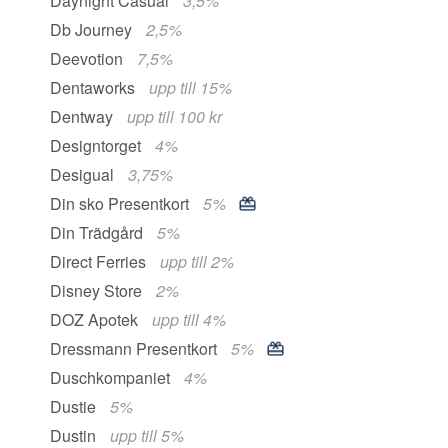
Daynight Casual
3,5%
Db Journey
2,5%
Deevotion
7,5%
Dentaworks
upp till 15%
Dentway
upp till 100 kr
Designtorget
4%
Desigual
3,75%
Din sko Presentkort
5%
Din Trädgård
5%
Direct Ferries
upp till 2%
Disney Store
2%
DOZ Apotek
upp till 4%
Dressmann Presentkort
5%
Duschkompaniet
4%
Dustie
5%
Dustin
upp till 5%