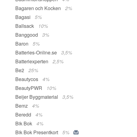
Bagaren och Kocken
2%
Bagasi
5%
Ballsack
10%
Banggood
3%
Baron
5%
Batteries-Online.se
3,5%
Batteriexperten
2,5%
Be2
25%
Beautycos
4%
BeautyPWR
10%
Beijer Byggmaterial
3,5%
Bemz
4%
Beredd
4%
Bik Bok
4%
Bik Bok Presentkort
5%