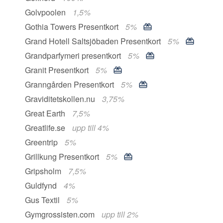
Golvpoolen
1,5%
Gothia Towers Presentkort
5%
Grand Hotell Saltsjöbaden Presentkort
5%
Grandparfymeri presentkort
5%
Granit Presentkort
5%
Granngården Presentkort
5%
Graviditetskollen.nu
3,75%
Great Earth
7,5%
Greatlife.se
upp till 4%
Greentrip
5%
Grillkung Presentkort
5%
Gripsholm
7,5%
Guldfynd
4%
Gus Textil
5%
Gymgrossisten.com
upp till 2%