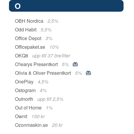
O
OBH Nordica
2,5%
Odd Habit
5,5%
Office Depot
3%
Officepaket.se
10%
OKQ8
upp till 37 öre/liter
O'learys Presentkort
5%
Olivia & Oliver Presentkort
5%
OnePlay
4,5%
Ostogram
4%
Outnorth
upp till 2,5%
Out of Home
1%
Ownit
150 kr
Ozonmaskin.se
20 kr