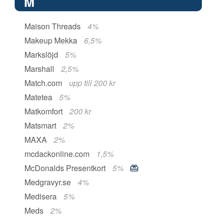
M
Maison Threads
4%
Makeup Mekka
6,5%
Markslöjd
5%
Marshall
2,5%
Match.com
upp till 200 kr
Matetea
5%
Matkomfort
200 kr
Matsmart
2%
MAXA
2%
mcdackonline.com
1,5%
McDonalds Presentkort
5%
Medgravyr.se
4%
Medisera
5%
Meds
2%