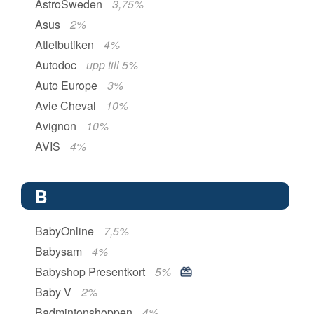
AstroSweden
3,75%
Asus
2%
Atletbutiken
4%
Autodoc
upp till 5%
Auto Europe
3%
Avie Cheval
10%
Avignon
10%
AVIS
4%
B
BabyOnline
7,5%
Babysam
4%
Babyshop Presentkort
5%
Baby V
2%
Badmintonshoppen
4%