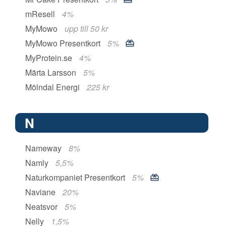
mResell
4%
MyMowo
upp till 50 kr
MyMowo Presentkort
5%
MyProtein.se
4%
Märta Larsson
5%
Mölndal Energi
225 kr
N
Nameway
8%
Namly
5,5%
Naturkompaniet Presentkort
5%
Naviane
20%
Neatsvor
5%
Nelly
1,5%