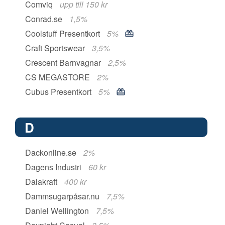
Comviq
upp till 150 kr
Conrad.se
1,5%
Coolstuff Presentkort
5%
Craft Sportswear
3,5%
Crescent Barnvagnar
2,5%
CS MEGASTORE
2%
Cubus Presentkort
5%
D
Dackonline.se
2%
Dagens Industri
60 kr
Dalakraft
400 kr
Dammsugarpåsar.nu
7,5%
Daniel Wellington
7,5%