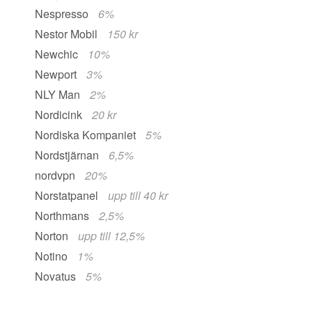
Nespresso
6%
Nestor Mobil
150 kr
Newchic
10%
Newport
3%
NLY Man
2%
Nordicink
20 kr
Nordiska Kompaniet
5%
Nordstjärnan
6,5%
nordvpn
20%
Norstatpanel
upp till 40 kr
Northmans
2,5%
Norton
upp till 12,5%
Notino
1%
Novatus
5%