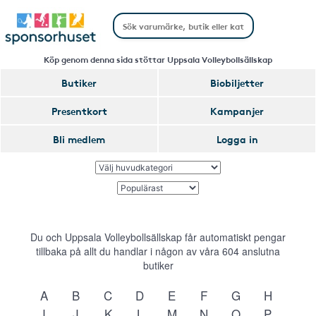
Köp genom denna sida stöttar Uppsala Volleybollsällskap
Butiker
Biobiljetter
Presentkort
Kampanjer
Bli medlem
Logga in
Du och Uppsala Volleybollsällskap får automatiskt pengar
tillbaka på allt du handlar i någon av våra
604
anslutna
butiker
A
B
C
D
E
F
G
H
I
J
K
L
M
N
O
P