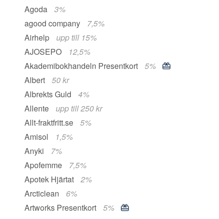
Agoda
3%
agood company
7,5%
Airhelp
upp till 15%
AJOSEPO
12,5%
Akademibokhandeln Presentkort
5%
Albert
50 kr
Albrekts Guld
4%
Allente
upp till 250 kr
Allt-fraktfritt.se
5%
Amisol
1,5%
Anyki
7%
Apofemme
7,5%
Apotek Hjärtat
2%
Arcticlean
6%
Artworks Presentkort
5%