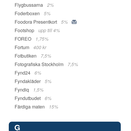
Flygbussarna
2%
Foderboxen
5%
Foodora Presentkort
5%
Footshop
upp till 4%
FOREO
1,75%
Fortum
400 kr
Fotbutiken
7,5%
Fotografiska Stockholm
7,5%
Fynd24
6%
Fyndakläder
5%
Fyndiq
1,5%
Fyndutbudet
6%
Färdiga maten
15%
G