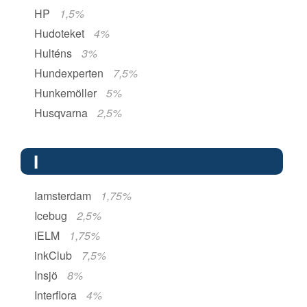
HP
1,5%
Hudoteket
4%
Hulténs
3%
Hundexperten
7,5%
Hunkemöller
5%
Husqvarna
2,5%
I
Iamsterdam
1,75%
Icebug
2,5%
iELM
1,75%
inkClub
7,5%
Insjö
8%
Interflora
4%