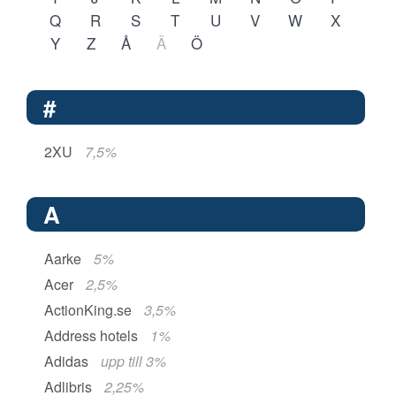
Q
R
S
T
U
V
W
X
Y
Z
Å
Ä
Ö
#
2XU
7,5%
A
Aarke
5%
Acer
2,5%
ActionKing.se
3,5%
Address hotels
1%
Adidas
upp till 3%
Adlibris
2,25%