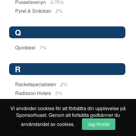
Pusselavenyn
3,75%
Pyret & Snäckan
2%
Q
Quicktest
7%
R
Racketspecialisten
2%
Radisson Hotels
2%
Ralph Lauren
1,5%
Vi använder cookies för att förbättra din upplevelse på
Rapunzel of Sweden
2,5%
Sponsorhuset. Genom att fortsätta godkänner du
Ratsit
upp till 30 kr
användandet av cookies.
Jag förstår
Readly
60 kr