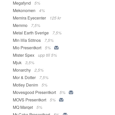
Megafynd
5%
Mekonomen
4%
Memira Eyecenter
125 kr
Memmo
7,5%
Metal Earth Sverige
7,5%
Min lilla Sötnos
7,5%
Mio Presentkort
5%
Mister Spex
upp till 5%
Mjuk
3,5%
Monarchy
2,5%
Mor & Dotter
7,5%
Motley Denim
5%
Movesgood Presentkort
5%
MOVS Presentkort
5%
MQ Marqet
5%
Mr Cake Presentkort
5%