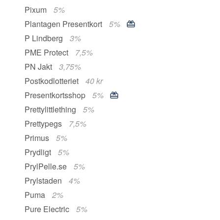
Pixum
5%
Plantagen Presentkort
5%
P Lindberg
3%
PME Protect
7,5%
PN Jakt
3,75%
Postkodlotteriet
40 kr
Presentkortsshop
5%
Prettylittlething
5%
Prettypegs
7,5%
Primus
5%
Prydligt
5%
PrylPelle.se
5%
Prylstaden
4%
Puma
2%
Pure Electric
5%