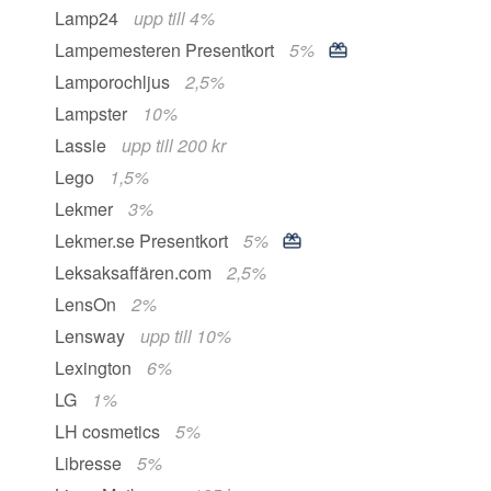
Lamp24
upp till 4%
Lampemesteren Presentkort
5%
Lamporochljus
2,5%
Lampster
10%
Lassie
upp till 200 kr
Lego
1,5%
Lekmer
3%
Lekmer.se Presentkort
5%
Leksaksaffären.com
2,5%
LensOn
2%
Lensway
upp till 10%
Lexington
6%
LG
1%
LH cosmetics
5%
Libresse
5%