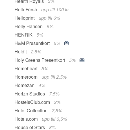
Health Royals
3%
HelloFresh
upp till 100 kr
Helloprint
upp till 6%
Helly Hansen
5%
HENRIK
5%
H&M Presentkort
5%
Holdit
2,5%
Holy Greens Presentkort
5%
Homeheart
5%
Homeroom
upp till 2,5%
Homezan
4%
Horizn Studios
7,5%
HostelsClub.com
2%
Hotel Collection
7,5%
Hotels.com
upp till 3,5%
House of Stars
8%