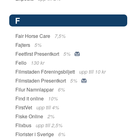
F
Fair Horse Care
7,5%
Fajters
5%
Feetfirst Presentkort
5%
Fello
130 kr
Filmstaden Föreningsbiljett
upp till 10 kr
Filmstaden Presentkort
5%
Filur Namnlappar
6%
Find it online
10%
FirstVet
upp till 4%
Fiske Online
2%
Flixbus
upp till 2,5%
Florister i Sverige
6%