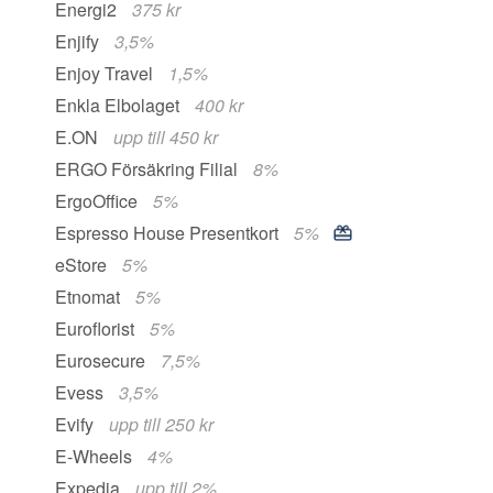
Energi2
375 kr
Enjify
3,5%
Enjoy Travel
1,5%
Enkla Elbolaget
400 kr
E.ON
upp till 450 kr
ERGO Försäkring Filial
8%
ErgoOffice
5%
Espresso House Presentkort
5%
eStore
5%
Etnomat
5%
Euroflorist
5%
Eurosecure
7,5%
Evess
3,5%
Evify
upp till 250 kr
E-Wheels
4%
Expedia
upp till 2%