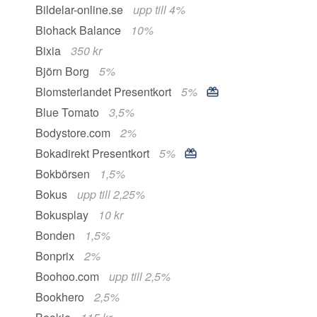
Bildelar-online.se
upp till 4%
Biohack Balance
10%
Bixia
350 kr
Björn Borg
5%
Blomsterlandet Presentkort
5%
Blue Tomato
3,5%
Bodystore.com
2%
Bokadirekt Presentkort
5%
Bokbörsen
1,5%
Bokus
upp till 2,25%
Bokusplay
10 kr
Bonden
1,5%
Bonprix
2%
Boohoo.com
upp till 2,5%
Bookhero
2,5%