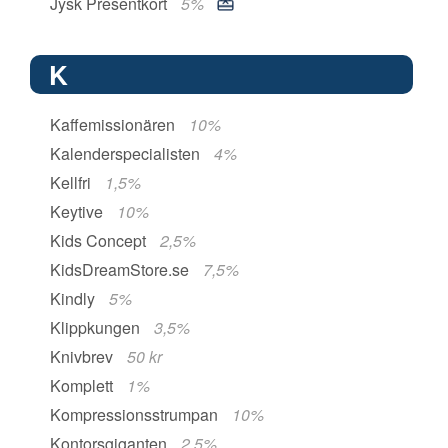
Jysk Presentkort
5%
K
Kaffemissionären
10%
Kalenderspecialisten
4%
Kellfri
1,5%
Keytive
10%
Kids Concept
2,5%
KidsDreamStore.se
7,5%
Kindly
5%
Klippkungen
3,5%
Knivbrev
50 kr
Komplett
1%
Kompressionsstrumpan
10%
Kontorsgiganten
2,5%