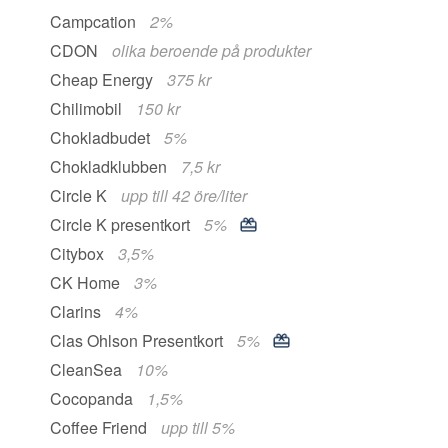
Campcation
2%
CDON
olika beroende på produkter
Cheap Energy
375 kr
Chilimobil
150 kr
Chokladbudet
5%
Chokladklubben
7,5 kr
Circle K
upp till 42 öre/liter
Circle K presentkort
5%
Citybox
3,5%
CK Home
3%
Clarins
4%
Clas Ohlson Presentkort
5%
CleanSea
10%
Cocopanda
1,5%
Coffee Friend
upp till 5%