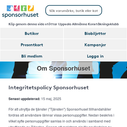
Köp genom denna sida stöttar Uppsala Allmänna Konståkningsklubb
Butiker
Biobiljetter
Presentkort
Kampanjer
Bli medlem
Logga in
Om Sponsorhuset
Integritetspolicy Sponsorhuset
Senast uppdaterad:
15 maj, 2025
För att utnyttja de tjänster ("Tjänsten") Sponsorhuset tillhandahåller
fordras att användare lämnar vissa personuppgifter. Nedan beskrivs i
vilket syfte personuppgifter samlas in och används i samband med
utnyttjande av Tjänsten. Genom att registrera sig för användning av