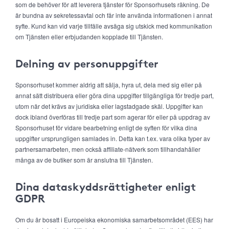
som de behöver för att leverera tjänster för Sponsorhusets räkning. De
är bundna av sekretessavtal och får inte använda informationen i annat
syfte. Kund kan vid varje tillfälle avsäga sig utskick med kommunikation
om Tjänsten eller erbjudanden kopplade till Tjänsten.
Delning av personuppgifter
Sponsorhuset kommer aldrig att sälja, hyra ut, dela med sig eller på
annat sätt distribuera eller göra dina uppgifter tillgängliga för tredje part,
utom när det krävs av juridiska eller lagstadgade skäl. Uppgifter kan
dock ibland överföras till tredje part som agerar för eller på uppdrag av
Sponsorhuset för vidare bearbetning enligt de syften för vilka dina
uppgifter ursprungligen samlades in. Detta kan t.ex. vara olika typer av
partnersamarbeten, men också affiliate-nätverk som tillhandahåller
många av de butiker som är anslutna till Tjänsten.
Dina dataskyddsrättigheter enligt
GDPR
Om du är bosatt i Europeiska ekonomiska samarbetsområdet (EES) har