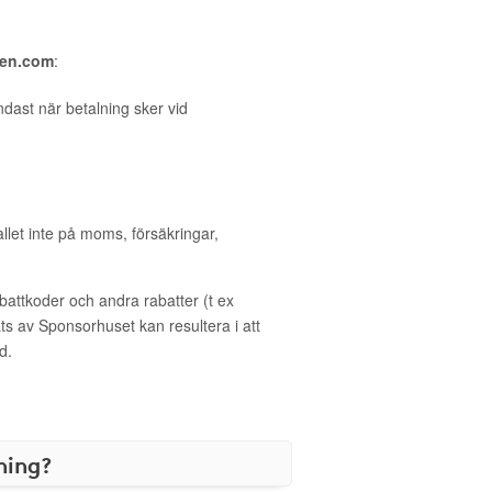
ten.com
:
dast när betalning sker vid
allet inte på moms, försäkringar,
ttkoder och andra rabatter (t ex
s av Sponsorhuset kan resultera i att
d.
ning?