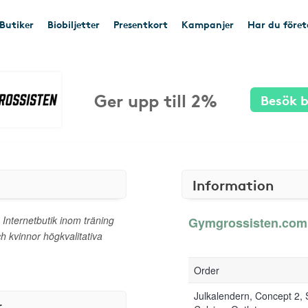
Butiker
Biobiljetter
Presentkort
Kampanjer
Har du före
Ger upp till 2%
Besök b
Information
nternetbutik inom träning
Gymgrossisten.com g
ch kvinnor högkvalitativa
Order
Julkalendern, Concept 2, 
r