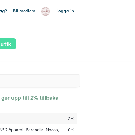
tag?
Bli medlem
Logga in
utik
er upp till 2% tillbaka
2%
SBD Apparel, Barebells, Nocco,
0%