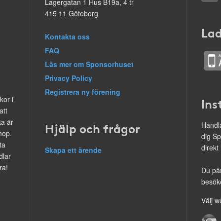
Lagergatan 1 Hus B19a, 4 tr
415 11 Göteborg
Lad
Kontakta oss
FAQ
Läs mer om Sponsorhuset
Privacy Policy
Registrera ny förening
kor i
Ins
att
ta är
Hjälp och frågor
Handla
hop.
dig Sp
ta
direkt
Skapa ett ärende
dlar
ra!
Du på
besöke
Välj w