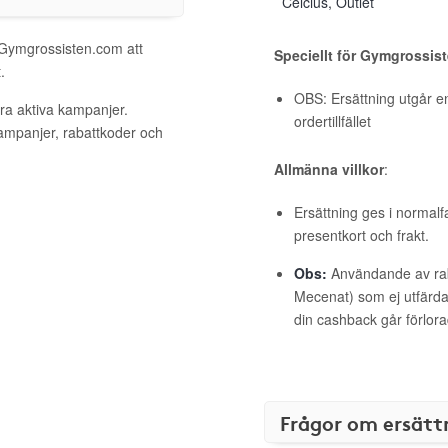
Celcius, Outlet
l Gymgrossisten.com att
Speciellt för Gymgrossis
.
OBS: Ersättning utgår en
ra aktiva kampanjer.
ordertillfället
kampanjer, rabattkoder och
Allmänna villkor
:
Ersättning ges i normalf
presentkort och frakt.
Obs:
Användande av raba
Mecenat) som ej utfärdat
din cashback går förlora
Frågor om ersätt