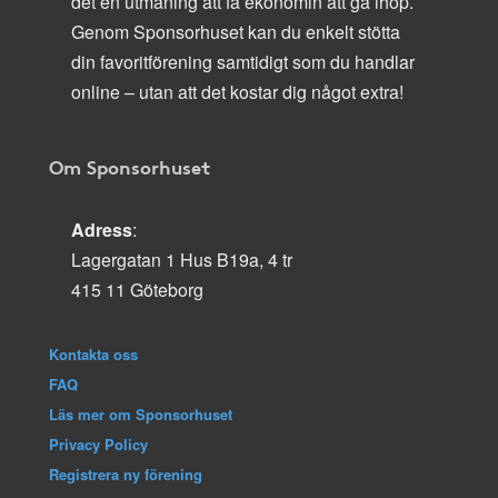
det en utmaning att få ekonomin att gå ihop.
Genom Sponsorhuset kan du enkelt stötta
din favoritförening samtidigt som du handlar
online – utan att det kostar dig något extra!
Om Sponsorhuset
Adress
:
Lagergatan 1 Hus B19a, 4 tr
415 11 Göteborg
Kontakta oss
FAQ
Läs mer om Sponsorhuset
Privacy Policy
Registrera ny förening