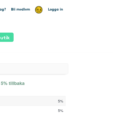
tag?
Bli medlem
Logga in
utik
 5% tillbaka
5%
5%