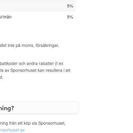
5%
kr/mån
5%
allet inte på moms, försäkringar,
ttkoder och andra rabatter (t ex
s av Sponsorhuset kan resultera i att
d.
ning?
ning från ett köp via Sponsorhuset,
nsorhuset.se