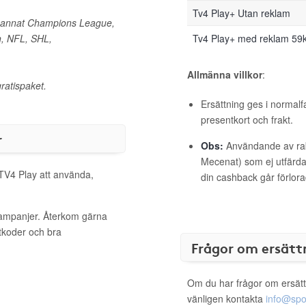
Tv4 Play+ Utan reklam
d annat Champions League,
n, NFL, SHL,
Tv4 Play+ med reklam 59
Allmänna villkor
:
ratispaket.
Ersättning ges i normalf
presentkort och frakt.
r
Obs:
Användande av raba
Mecenat) som ej utfärdat
 TV4 Play att använda,
din cashback går förlora
kampanjer. Återkom gärna
ttkoder och bra
Frågor om ersätt
Om du har frågor om ersätt
vänligen kontakta
info@spo