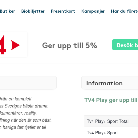
Butiker
Biobiljetter
Presentkort
Kampanjer
Har du före
Ger upp till 5%
Besök b
Information
 från en komplett
TV4 Play ger upp till
inns Sveriges bästa drama,
okumentärer, reality,
lning när den är som bäst.
Tv4 Play+ Sport Total
härliga familjefilmer till
Tv4 Play+ Sport