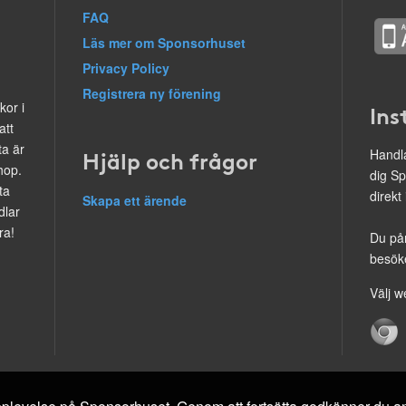
FAQ
Läs mer om Sponsorhuset
Privacy Policy
Registrera ny förening
kor i
Ins
att
ta är
Hjälp och frågor
Handla
hop.
dig Sp
ta
direkt
Skapa ett ärende
dlar
ra!
Du på
besöke
Välj w