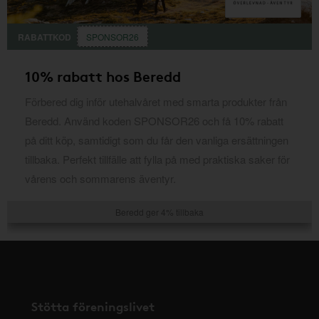
RABATTKOD
SPONSOR26
10% rabatt hos Beredd
Förbered dig inför utehalvåret med smarta produkter från
Beredd. Använd koden SPONSOR26 och få 10% rabatt
på ditt köp, samtidigt som du får den vanliga ersättningen
tillbaka. Perfekt tillfälle att fylla på med praktiska saker för
vårens och sommarens äventyr.
Beredd ger 4% tillbaka
Stötta föreningslivet