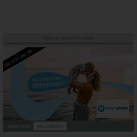
VetZoo ger upp till 3,5% tillbaka
Går ut 31 dec -26
RABATTKOD
WELCOMEAFS