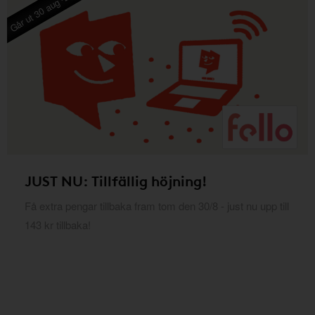
Går ut 30 aug -26
JUST NU: Tillfällig höjning!
Få extra pengar tillbaka fram tom den 30/8 - just nu upp till
143 kr tillbaka!