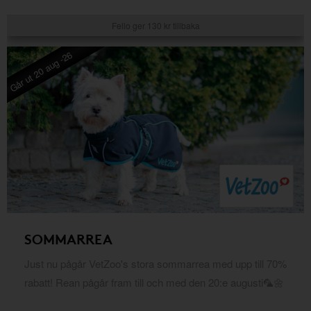
Fello ger 130 kr tillbaka
Går ut 20 aug -26
SOMMARREA
Just nu pågår VetZoo's stora sommarrea med upp till 70%
rabatt! Rean pågår fram till och med den 20:e augusti🦜🌼