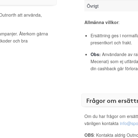
Övrigt
 Outnorth att använda,
Allmänna villkor
:
kampanjer. Återkom gärna
Ersättning ges i normalf
ttkoder och bra
presentkort och frakt.
Obs:
Användande av raba
Mecenat) som ej utfärdat
din cashback går förlora
Frågor om ersätt
Om du har frågor om ersätt
vänligen kontakta
info@spo
OBS
: Kontakta aldrig Outn