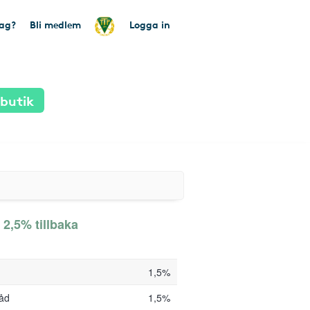
tag?
Bli medlem
Logga in
 butik
 2,5% tillbaka
1,5%
råd
1,5%