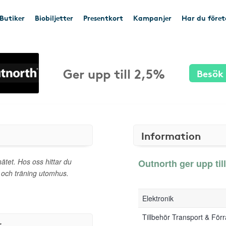
Butiker
Biobiljetter
Presentkort
Kampanjer
Har du före
Ger upp till 2,5%
Besök
Information
nätet. Hos oss hittar du
Outnorth ger upp till
er och träning utomhus.
Elektronik
Tillbehör Transport & För
r