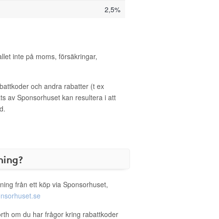
2,5%
allet inte på moms, försäkringar,
ttkoder och andra rabatter (t ex
s av Sponsorhuset kan resultera i att
d.
ning?
ning från ett köp via Sponsorhuset,
nsorhuset.se
orth om du har frågor kring rabattkoder