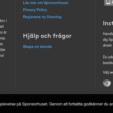
Läs mer om Sponsorhuset
Privacy Policy
Registrera ny förening
kor i
Ins
att
ta är
Hjälp och frågor
Handla
hop.
dig Sp
ta
direkt
Skapa ett ärende
dlar
ra!
Du på
besöke
Välj w
 upplevelse på Sponsorhuset. Genom att fortsätta godkänner du