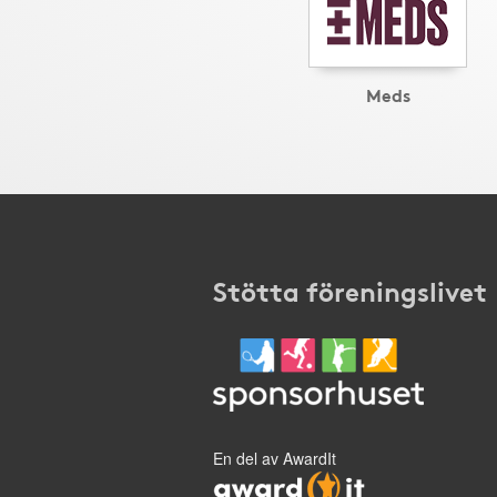
Meds
Stötta föreningslivet
En del av AwardIt