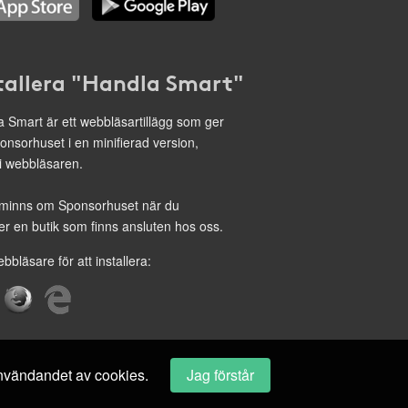
tallera "Handla Smart"
 Smart är ett webbläsartillägg som ger
onsorhuset i en minifierad version,
 i webbläsaren.
minns om Sponsorhuset när du
r en butik som finns ansluten hos oss.
ebbläsare för att installera:
 användandet av cookies.
Jag förstår