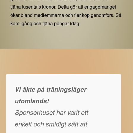
tjäna tusentals kronor. Detta gör att engagemanget
ökar bland medlemmarna och fler köp genomförs. Så
kom igång och tjäna pengar idag.
Vi åkte på träningsläger
utomlands!
Sponsorhuset har varit ett
enkelt och smidigt sätt att