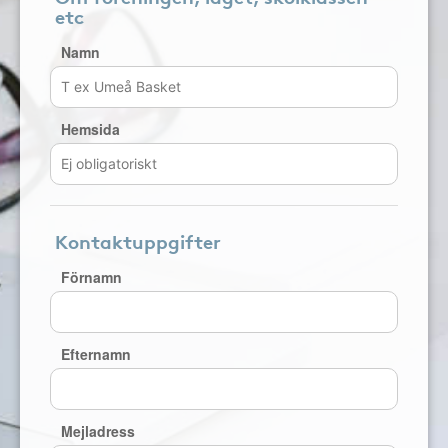
etc
Namn
Hemsida
Kontaktuppgifter
Förnamn
Efternamn
Mejladress