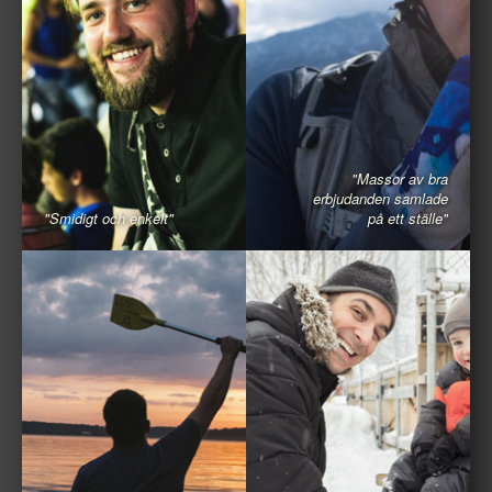
"Massor av bra
erbjudanden samlade
"Smidigt och enkelt"
på ett ställe"