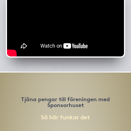
Tjäna pengar till föreningen med
Sponsorhuset
Så här funkar det