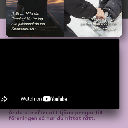
"Lätt att hitta rätt
förening! Nu tar jag
"Gott att tjäna pengar
alla julklappsköp via
på köp man redan har
Sponsorhuset"
tänkt att göra"
Är du ute efter att
tjäna pengar till
föreningen
så har du hittat rätt.