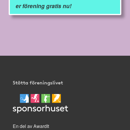
er förening gratis nu!
Stötta föreningslivet
En del av AwardIt