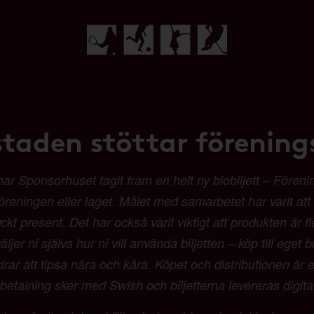
staden stöttar förenings
Sponsorhuset tagit fram en helt ny biobiljett – Förenings
 föreningen eller laget. Målet med samarbetet har varit at
t present. Det har också varit viktigt att produkten är fl
ljer ni själva hur ni vill använda biljetten – köp till eget b
 att tipsa nära och kära. Köpet och distributionen är en
etalning sker med Swish och biljetterna levereras digit