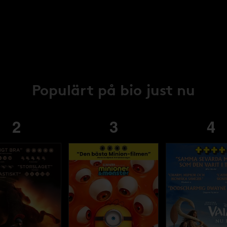
Populärt på bio just nu
2
3
4