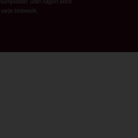
emiumplatser, utan någon extra
d varje biobesök.