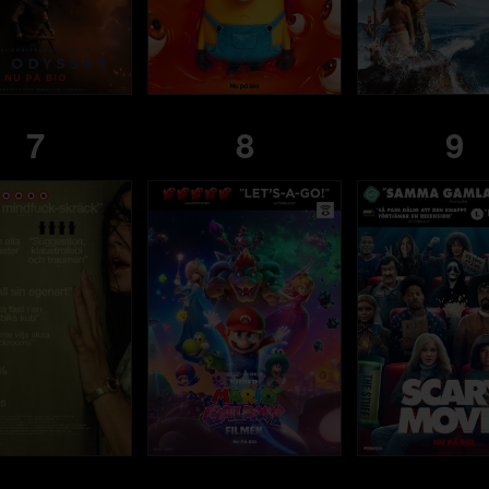
7
8
9