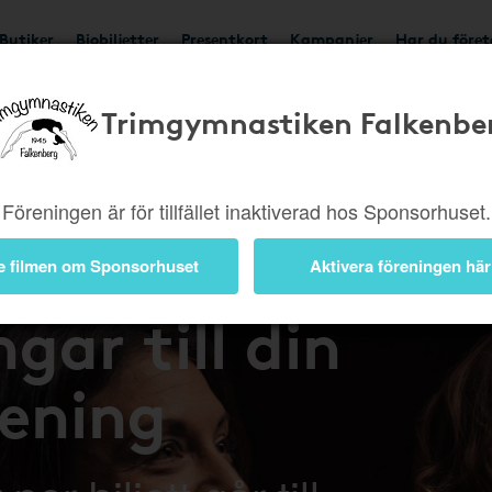
Butiker
Biobiljetter
Presentkort
Kampanjer
Har du före
Trimgymnastiken Falkenbe
Föreningen är för tillfället inaktiverad hos Sponsorhuset.
på bio – tjäna
e filmen om Sponsorhuset
Aktivera föreningen här
gar till din
rening