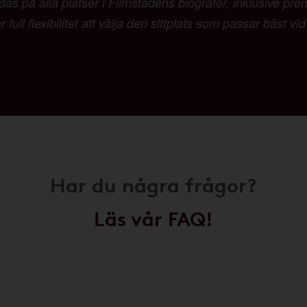
as på alla platser i Filmstadens biografer, inklusive pr
 full flexibilitet att välja den sittplats som passar bäst vi
Har du några frågor?
Läs vår FAQ!