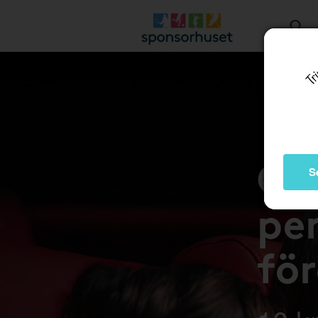
Gå 
S
pen
fö