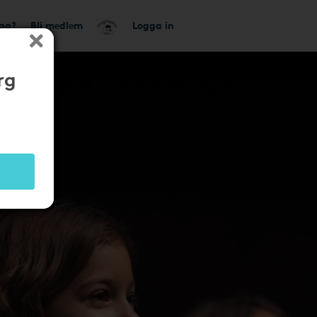
tag?
Bli medlem
Logga in
rg