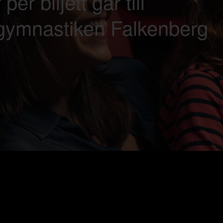
 per biljett går till
gymnastiken Falkenberg