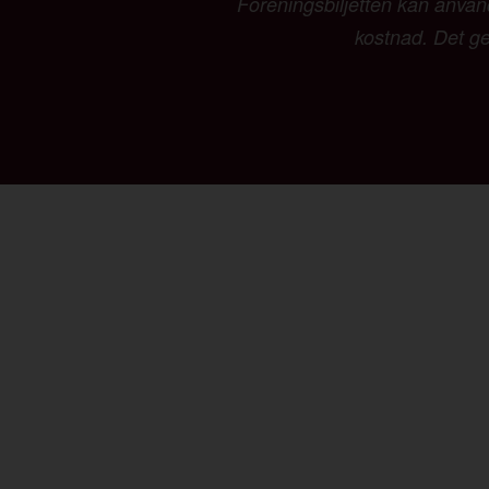
Föreningsbiljetten kan använd
kostnad. Det ger