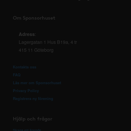
Om Sponsorhuset
Adress
:
Lagergatan 1 Hus B19a, 4 tr
415 11 Göteborg
Kontakta oss
FAQ
Läs mer om Sponsorhuset
Privacy Policy
Registrera ny förening
Hjälp och frågor
Skapa ett ärende