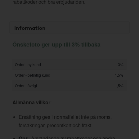
rabattkoder och bra erbjudanden.
Information
Önskefoto ger upp till 3% tillbaka
Order - ny kund
3%
Order - befintlig kund
1,5%
Order - övrigt
1,5%
Allmänna villkor
:
Ersättning ges i normalfallet inte på moms,
försäkringar, presentkort och frakt.
Obs:
Användande av rabattkoder och andra