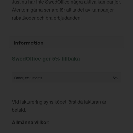
Just nu har inte SwedOffice några aktiva kampanjer.
Återkom gärna senare för att ta del av kampanjer,
rabattkoder och bra erbjudanden.
Information
SwedOffice ger 5% tillbaka
Order, exkl moms
5%
Vid fakturering syns köpet först då fakturan är
betald.
Allmänna villkor
: