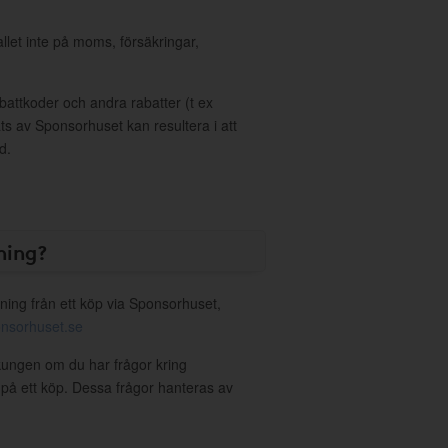
allet inte på moms, försäkringar,
ttkoder och andra rabatter (t ex
s av Sponsorhuset kan resultera i att
d.
ning?
ning från ett köp via Sponsorhuset,
nsorhuset.se
pkungen om du har frågor kring
g på ett köp. Dessa frågor hanteras av