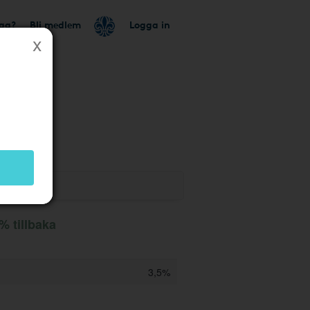
tag?
Bli medlem
Logga in
k
% tillbaka
3,5%