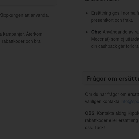
Ersättning ges i normalf
 Klippkungen att använda,
presentkort och frakt.
Obs:
Användande av raba
va kampanjer. Återkom
Mecenat) som ej utfärdat
, rabattkoder och bra
din cashback går förlora
Frågor om ersätt
Om du har frågor om ersätt
vänligen kontakta
info@spo
OBS
: Kontakta aldrig Klip
rabattkoder eller ersättnin
oss. Tack!