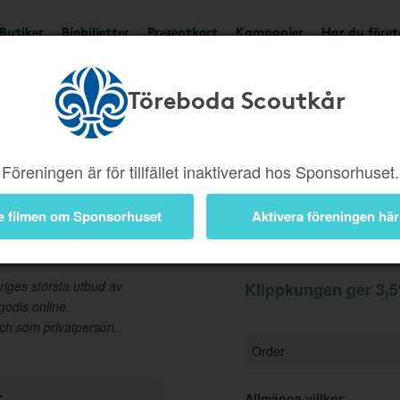
Butiker
Biobiljetter
Presentkort
Kampanjer
Har du före
Töreboda Scoutkår
Ger 3,5%
Besök buti
Föreningen är för tillfället inaktiverad hos Sponsorhuset.
e filmen om Sponsorhuset
Aktivera föreningen här
Information
riges största utbud av
Klippkungen ger 3,5
godis online.
 och som privatperson.
Order
r
Allmänna villkor
: