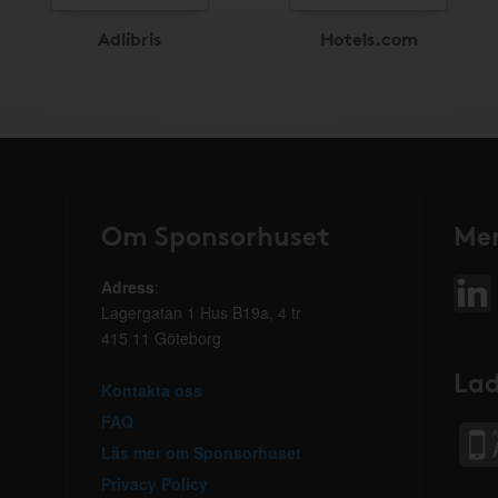
Adlibris
Hotels.com
Om Sponsorhuset
Mer
Adress
:
Lagergatan 1 Hus B19a, 4 tr
415 11 Göteborg
Lad
Kontakta oss
FAQ
Läs mer om Sponsorhuset
Privacy Policy