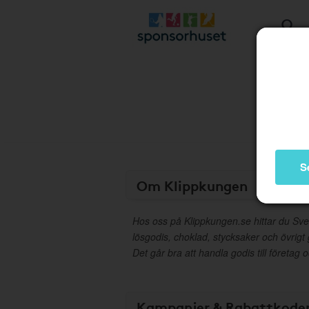
S
Om Klippkungen
Hos oss på Klippkungen.se hittar du Sve
lösgodis, choklad, stycksaker och övrigt 
Det går bra att handla godis till företag
Kampanjer & Rabattkode