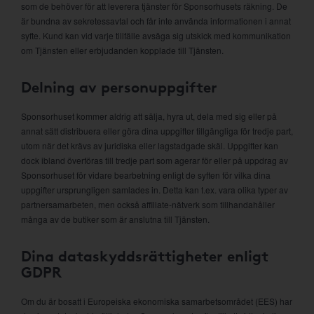
som de behöver för att leverera tjänster för Sponsorhusets räkning. De
är bundna av sekretessavtal och får inte använda informationen i annat
syfte. Kund kan vid varje tillfälle avsäga sig utskick med kommunikation
om Tjänsten eller erbjudanden kopplade till Tjänsten.
Delning av personuppgifter
Sponsorhuset kommer aldrig att sälja, hyra ut, dela med sig eller på
annat sätt distribuera eller göra dina uppgifter tillgängliga för tredje part,
utom när det krävs av juridiska eller lagstadgade skäl. Uppgifter kan
dock ibland överföras till tredje part som agerar för eller på uppdrag av
Sponsorhuset för vidare bearbetning enligt de syften för vilka dina
uppgifter ursprungligen samlades in. Detta kan t.ex. vara olika typer av
partnersamarbeten, men också affiliate-nätverk som tillhandahåller
många av de butiker som är anslutna till Tjänsten.
Dina dataskyddsrättigheter enligt
GDPR
Om du är bosatt i Europeiska ekonomiska samarbetsområdet (EES) har