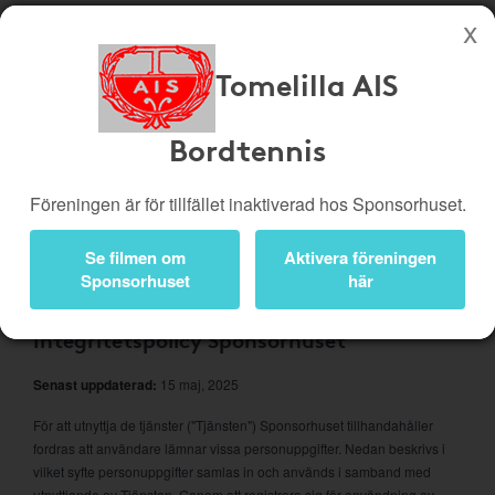
Tomelilla AIS
Köp genom denna sida stöttar Tomelilla AIS Bordtennis
Butiker
Biobiljetter
Bordtennis
Presentkort
Kampanjer
Föreningen är för tillfället inaktiverad hos Sponsorhuset.
Bli medlem
Logga in
Se filmen om
Aktivera föreningen
Om Sponsorhuset
Sponsorhuset
här
Integritetspolicy Sponsorhuset
Senast uppdaterad:
15 maj, 2025
För att utnyttja de tjänster ("Tjänsten") Sponsorhuset tillhandahåller
fordras att användare lämnar vissa personuppgifter. Nedan beskrivs i
vilket syfte personuppgifter samlas in och används i samband med
utnyttjande av Tjänsten. Genom att registrera sig för användning av