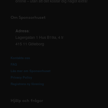
online – utan att det kostar dig något extra!
Om Sponsorhuset
Adress
:
Lagergatan 1 Hus B19a, 4 tr
415 11 Göteborg
Kontakta oss
FAQ
Läs mer om Sponsorhuset
Privacy Policy
Registrera ny förening
Hjälp och frågor