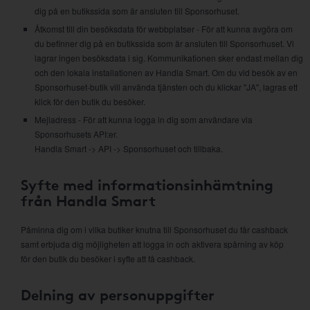
dig på en butikssida som är ansluten till Sponsorhuset.
Åtkomst till din besöksdata för webbplatser - För att kunna avgöra om
du befinner dig på en butikssida som är ansluten till Sponsorhuset. Vi
lagrar ingen besöksdata i sig. Kommunikationen sker endast mellan dig
och den lokala installationen av Handla Smart. Om du vid besök av en
Sponsorhuset-butik vill använda tjänsten och du klickar "JA", lagras ett
klick för den butik du besöker.
Mejladress - För att kunna logga in dig som användare via
Sponsorhusets API:er.
Handla Smart -> API -> Sponsorhuset och tillbaka.
Syfte med informationsinhämtning
från Handla Smart
Påminna dig om i vilka butiker knutna till Sponsorhuset du får cashback
samt erbjuda dig möjligheten att logga in och aktivera spårning av köp
för den butik du besöker i syfte att få cashback.
Delning av personuppgifter