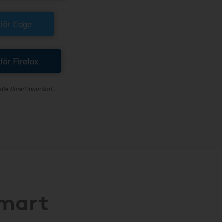
 för Edge
 för Firefox
dla Smart inom kort...
Smart