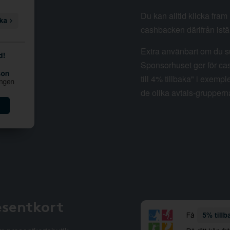
Du kan alltid klicka fra
cashbacken därifrån istäl
Extra använbart om du su
Sponsorhuset ger för cas
till 4% tillbaka" i exempl
de olika avtals-gruppern
esentkort