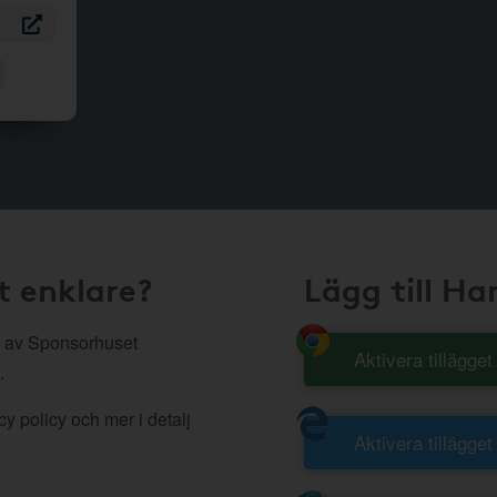
t enklare?
Lägg till H
 av Sponsorhuset
Aktivera tillägge
.
y policy och mer i detalj
Aktivera tillägget