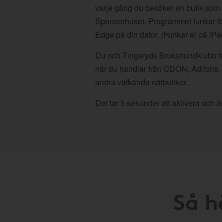
varje gång du besöker en butik som
Sponsorhuset. Programmet funkar fö
Edge på din dator. (Funkar ej på iPa
Du och Tingsryds Brukshundklubb får
när du handlar från CDON, Adlibris
andra välkända nätbutiker.
Det tar 5 sekunder att aktivera och är
Så h