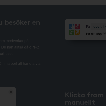
u besöker en
 som medverkar på
Du kan alltså gå direkt
sorhuset.
lömma bort att handla via
Klicka fram
manuellt