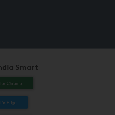
andla Smart
t för Chrome
 för Edge