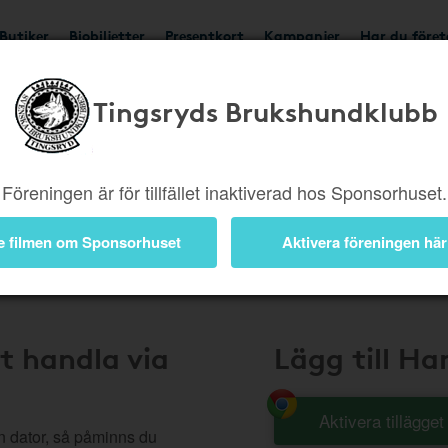
Butiker
Biobiljetter
Presentkort
Kampanjer
Har du före
Tingsryds Brukshundklubb
Handla Smart
Föreningen är för tillfället inaktiverad hos Sponsorhuset.
e filmen om Sponsorhuset
Aktivera föreningen här
t handla via
Lägg till H
Aktivera tillägge
n dator, så påminns du