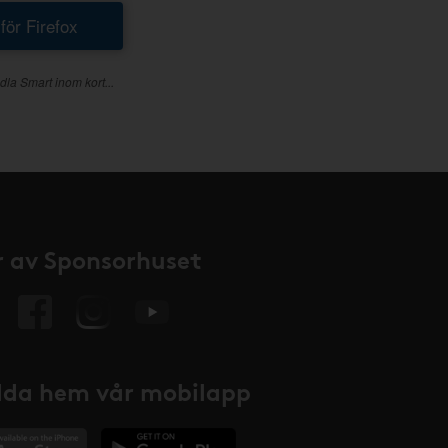
 för Firefox
dla Smart inom kort...
 av Sponsorhuset
da hem vår mobilapp