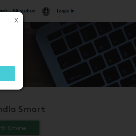
tag?
Bli medlem
Logga in
andla Smart
t för Chrome