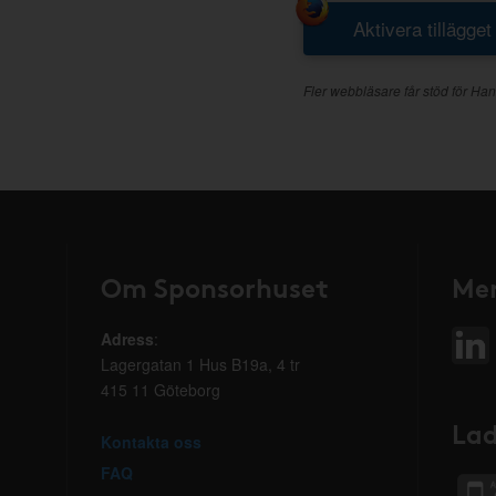
Aktivera tillägget
Fler webbläsare får stöd för Han
Om Sponsorhuset
Mer
Adress
:
Lagergatan 1 Hus B19a, 4 tr
415 11 Göteborg
Lad
Kontakta oss
FAQ