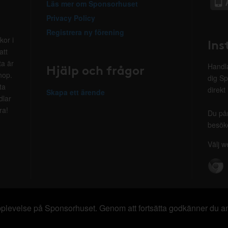
Läs mer om Sponsorhuset
Privacy Policy
Registrera ny förening
kor i
Ins
att
ta är
Hjälp och frågor
Handla
hop.
dig Sp
ta
direkt
Skapa ett ärende
dlar
ra!
Du på
besöke
Välj w
 upplevelse på Sponsorhuset. Genom att fortsätta godkänner du