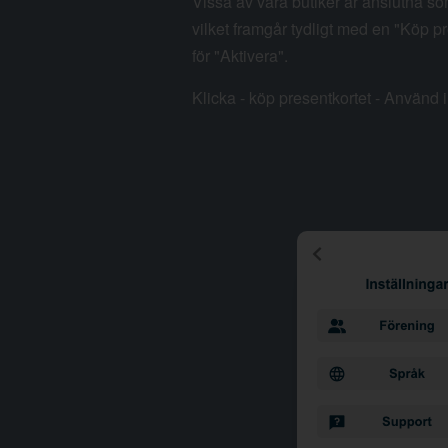
Vissa av våra butiker är anslutna so
vilket framgår tydligt med en "Köp pr
för "Aktivera".
Klicka - köp presentkortet - Använd i 