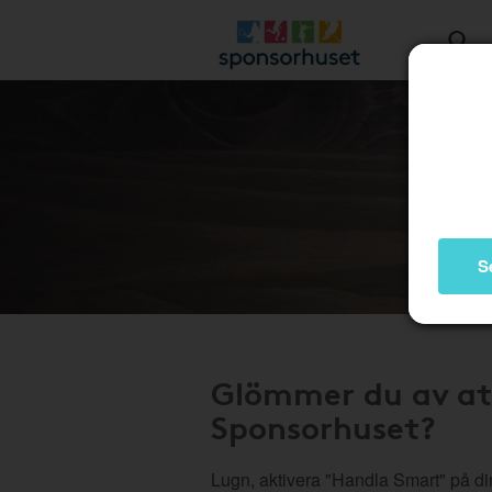
S
Glömmer du av at
Sponsorhuset?
Lugn, aktivera "Handla Smart" på di