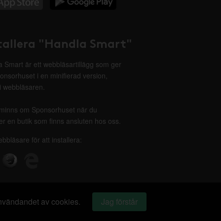
tallera "Handla Smart"
 Smart är ett webbläsartillägg som ger
onsorhuset i en minifierad version,
 i webbläsaren.
minns om Sponsorhuset när du
r en butik som finns ansluten hos oss.
ebbläsare för att installera:
 användandet av cookies.
Jag förstår