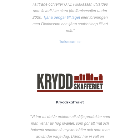
Fairtrade och/eller UTZ. Fikakassan utvaldes
som favorit i tre stora jämförelsesajter under
2020.
Tjäna pengar till laget
eller föreningen
med Fikakassan och tjäna snabbt ihop till ert
mål."
fikakassan.se
Kryddskafferiet
"Vi tror att det är enklare att sälja produkter som
man vet är av hög kvalitet, som gör att mat och
bakverk smakar så mycket bättre och som man
använder varje dag. Därför har vi valt en