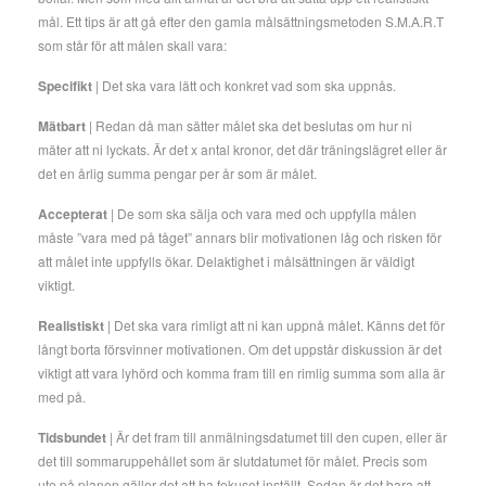
mål. Ett tips är att gå efter den gamla målsättningsmetoden S.M.A.R.T
som står för att målen skall vara:
Specifikt
| Det ska vara lätt och konkret vad som ska uppnås.
Mätbart
| Redan då man sätter målet ska det beslutas om hur ni
mäter att ni lyckats. Är det x antal kronor, det där träningslägret eller är
det en årlig summa pengar per år som är målet.
Accepterat
| De som ska sälja och vara med och uppfylla målen
måste ”vara med på tåget” annars blir motivationen låg och risken för
att målet inte uppfylls ökar. Delaktighet i målsättningen är väldigt
viktigt.
Realistiskt
| Det ska vara rimligt att ni kan uppnå målet. Känns det för
långt borta försvinner motivationen. Om det uppstår diskussion är det
viktigt att vara lyhörd och komma fram till en rimlig summa som alla är
med på.
Tidsbundet
| Är det fram till anmälningsdatumet till den cupen, eller är
det till sommaruppehållet som är slutdatumet för målet. Precis som
ute på planen gäller det att ha fokuset inställt. Sedan är det bara att