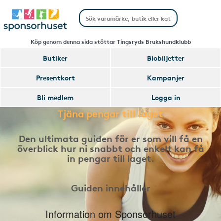
Köp genom denna sida stöttar Tingsryds Brukshundklubb
Butiker
Biobiljetter
Presentkort
Kampanjer
Bli medlem
Logga in
Tjäna pengar till laget
Den ultimata guiden för er som vill få en
överblick hur ni snabbt och enkelt kan få
in pengar till laget.
Guiden innehåller
Information om Sponsorhuset