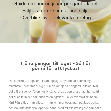
Guide om hur ni tjänar pengar till laget
Säljtips för er som ut och sälja
Överblick över relevanta företag
Tjäna pengar till laget - Så här
gör ni för att lyckas!
Det kanske är dags för ett träningsläger, nya bollar eller ett nytt
matchställ. Man frågar sig hur man kan tjäna pengar till sitt lag. När
det gäller svenskt föreningsliv så vet vi av egen erfarenhet hur svårt
det är att få in pengar i tuffa föreningstider. Ja, det var faktiskt bättre
förr! Förr sålde man allt som man kommer över, man pantade burkar
och bakade kakor på löpande band. Med ett allt stressigare samhälle