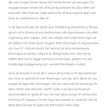
där man knappt hinner lämna och hämta barnen på träningen har
engagemanget minskat för att ta på sig ansvaret att sälja lotter och
kalendrar. Men trots allt, detta behövs för att föreningarna skall orka
driva sin verksamhet år efter år.
Vi på Sponsorhuset har därför som målsättning att förenkla er tillvaro
genom att ta tillvara på era medlemmars naturliga köpvanor på nätet,
inget tvång eller måsten, utan man stödjer helt enkelt föreningen på
ett nätköp man ändå skulle ha gjort. 8000 föreningar är idag anslutna
och över 21 miljoner kronor har hamnat på våra medverkande
föreningarnas konton, något vi är väldigt stolta över. Vårt mål är
istället skall kunna lägga fullt fokus på träningar, glädjen och det
fullständiga engagemang som svenskt föreningsliv innebär.
Dock så föreslår vi ändå att ni utöver att anmäla er till Sponsorhuset
har minst en aktivitet till inom föreningen som ger att ni tjänar än mer
pengar till laget eller föreningen. Det kan vara svårt för ansvariga för
sålla mellan alla alternativ. Därför valde vi på Sponsorhuset att
sammanställa en guide för hur man kan tjäna pengar till sitt lag eller
förening och hoppas ni finner något som passar er. Lycka till med att
börja tjäna pengar till laget och föreningen redan idag!