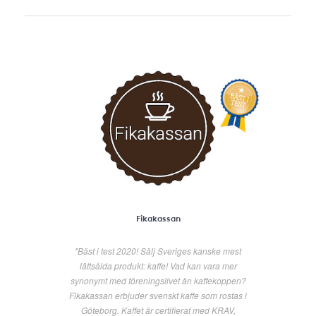
Fikakassan
"Bäst i test 2020! Sälj Sveriges kanske mest
lättsålda produkt: kaffe! Vad kan vara mer
synonymt med föreningslivet än kaffekoppen?
Fikakassan erbjuder svenskt kaffe som rostas i
Göteborg. Kaffet är certifierat med KRAV,