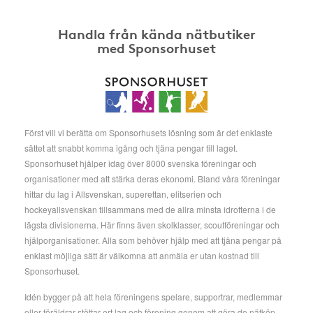
Handla från kända nätbutiker
med Sponsorhuset
Först vill vi berätta om Sponsorhusets lösning som är det enklaste
sättet att snabbt komma igång och tjäna pengar till laget.
Sponsorhuset hjälper idag över 8000 svenska föreningar och
organisationer med att stärka deras ekonomi. Bland våra föreningar
hittar du lag i Allsvenskan, superettan, elitserien och
hockeyallsvenskan tillsammans med de allra minsta idrotterna i de
lägsta divisionerna. Här finns även skolklasser, scoutföreningar och
hjälporganisationer. Alla som behöver hjälp med att tjäna pengar på
enklast möjliga sätt är välkomna att anmäla er utan kostnad till
Sponsorhuset.
Idén bygger på att hela föreningens spelare, supportrar, medlemmar
eller föräldrar stöttar ert lag och förening genom att göra de nätköp