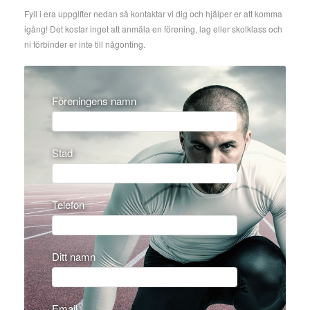
Fyll i era uppgifter nedan så kontaktar vi dig och hjälper er att komma
igång! Det kostar inget att anmäla en förening, lag eller skolklass och
ni förbinder er inte till någonting.
Föreningens namn
Stad
Telefon
Ditt namn
Email