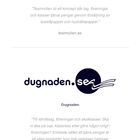
"Teamrullen är ett koncept där lag, föreningar
och klasser tjänar pengar genom försäljning av
toalettpapper och hushållspapper."
teamrullen.se
Dugnaden
"Till idrottslag, föreningar och skolklasser. Ska
ni åka på cup, klassresa eller göra något roligt i
föreningen? Enklaste sättet att tjäna pengar är
att sälja produkter som folk verkligen behöver