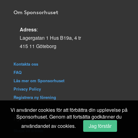
Om Sponsorhuset
Adress
:
Lagergatan 1 Hus B19a, 4 tr
415 11 Göteborg
Kontakta oss
FAQ
Läs mer om Sponsorhuset
Privacy Policy
Registrera ny förening
Vi använder cookies för att förbättra din upplevelse på
Sponsorhuset. Genom att fortsätta godkänner du
Hjälp och frågor
användandet av cookies.
Jag förstår
Skapa ett ärende