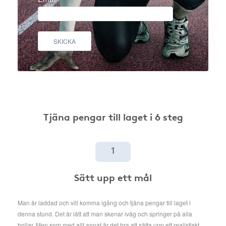
SKICKA
Tjäna pengar till laget i 6 steg
1
Sätt upp ett mål
Man är laddad och vill komma igång och tjäna pengar till laget i
denna stund. Det är lätt att man skenar iväg och springer på alla
bollar. Men som med allt annat är det bra att sätta upp ett realistiskt