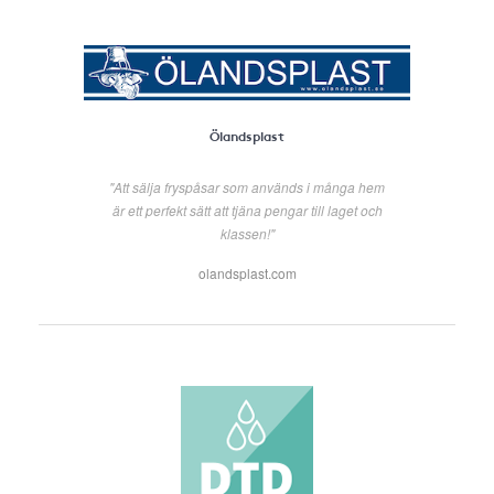
Ölandsplast
"Att sälja fryspåsar som används i många hem
är ett perfekt sätt att tjäna pengar till laget och
klassen!"
olandsplast.com