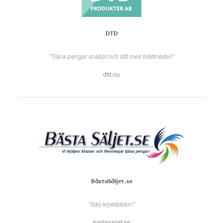
DTD
"Tjäna pengar snabbt och lätt med tvättmedel!"
dtd.nu
BästaSäljet.se
"Sälj kryddlådor!"
bastasaljet.se