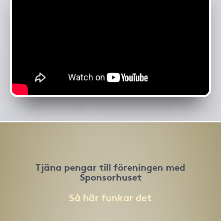
Tjäna pengar till föreningen med
Sponsorhuset
Så här funkar det