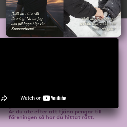
"Lätt att hitta rätt
förening! Nu tar jag
"Gott att tjäna pengar
alla julklappsköp via
på köp man redan har
Sponsorhuset"
tänkt att göra"
Är du ute efter att
tjäna pengar till
föreningen
så har du hittat rätt.