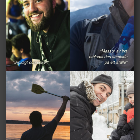
"Massor av bra
erbjudanden samlade
"Smidigt och enkelt"
på ett ställe"