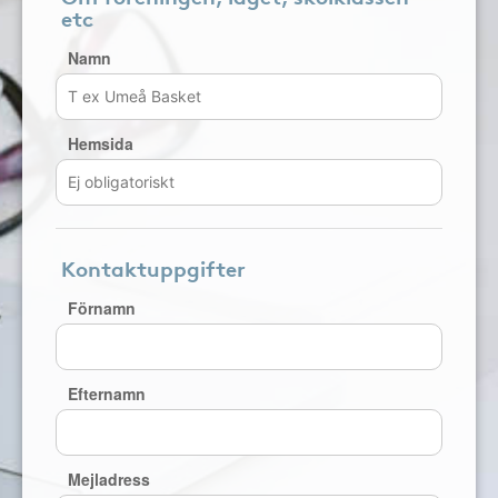
etc
Namn
Hemsida
Kontaktuppgifter
Förnamn
Efternamn
Mejladress