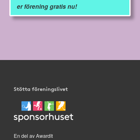
er förening gratis nu!
Stötta föreningslivet
En del av AwardIt