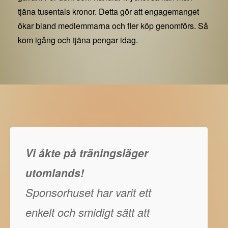
tjäna tusentals kronor. Detta gör att engagemanget
ökar bland medlemmarna och fler köp genomförs. Så
kom igång och tjäna pengar idag.
Vi åkte på träningsläger
utomlands!
Sponsorhuset har varit ett
enkelt och smidigt sätt att