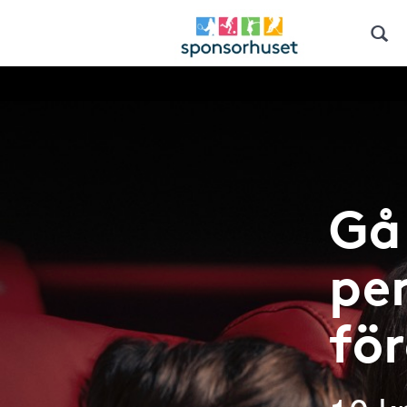
Gå 
pen
fö