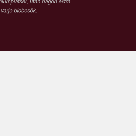
emiumplatser, utan någon extra
d varje biobesök.