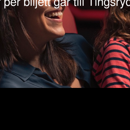
 per biljett går till Tingsry