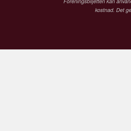
Föreningsbiljetten kan använd
kostnad. Det ger