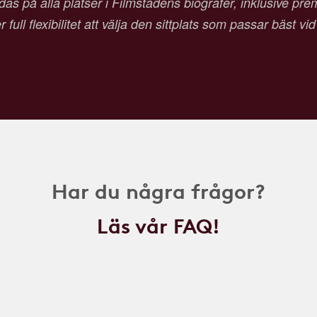
as på alla platser i Filmstadens biografer, inklusive pr
 full flexibilitet att välja den sittplats som passar bäst vi
Har du några frågor?
Läs vår FAQ!