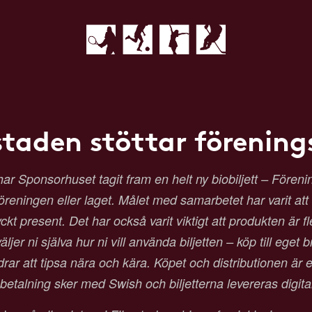
staden stöttar förenings
Sponsorhuset tagit fram en helt ny biobiljett – Förenings
 föreningen eller laget. Målet med samarbetet har varit at
t present. Det har också varit viktigt att produkten är fl
ljer ni själva hur ni vill använda biljetten – köp till eget b
 att tipsa nära och kära. Köpet och distributionen är en
etalning sker med Swish och biljetterna levereras digit