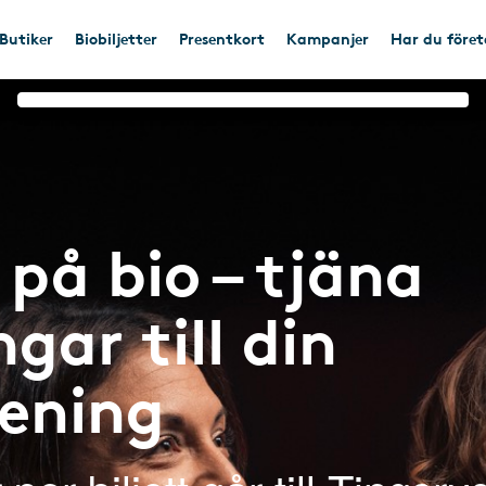
Butiker
Biobiljetter
Presentkort
Kampanjer
Har du före
på bio – tjäna
gar till din
rening