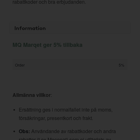
rabattkoder och bra erbjudanden.
Information
MQ Marqet ger 5% tillbaka
Order
5%
Allmänna villkor
:
Ersättning ges i normalfallet inte på moms,
försäkringar, presentkort och frakt.
Obs:
Användande av rabattkoder och andra
rabatter (t ex Mecenat) som ej utfärdats av