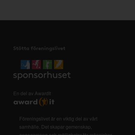
här
.
Stötta föreningslivet
En del av AwardIt
Föreningslivet är en viktig del av vårt
samhälle. Det skapar gemenskap,
engagemang och möjligheter för människor