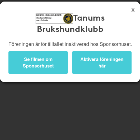
Tanums
Brukshundklubb
Köp genom denna sida stöttar Tanums Brukshundklubb
Butiker
Biobiljetter
Handla
Föreningen är för tillfället inaktiverad hos Sponsorhuset.
Presentkort
Kampanjer
Smart
Se filmen om
Aktivera föreningen
Bli medlem
Logga in
Sponsorhuset
här
Glömmer
Lägg
du
till
av
Handla
att
Smart