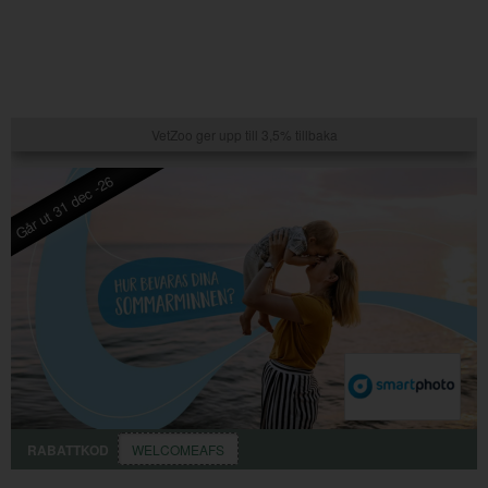
VetZoo ger upp till 3,5% tillbaka
Går ut 31 dec -26
RABATTKOD
WELCOMEAFS