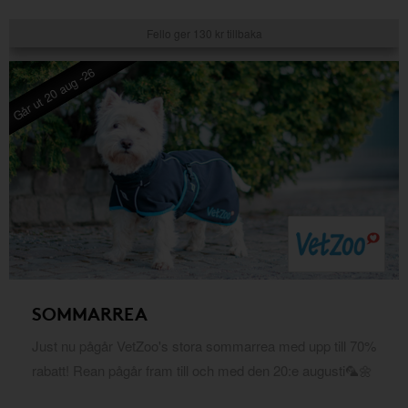
Fello ger 130 kr tillbaka
Går ut 20 aug -26
SOMMARREA
Just nu pågår VetZoo's stora sommarrea med upp till 70%
rabatt! Rean pågår fram till och med den 20:e augusti🦜🌼