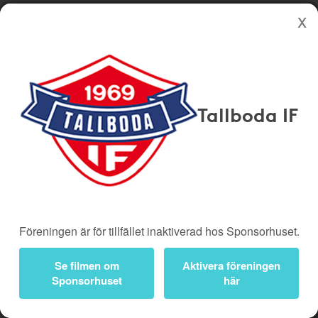
Köp genom denna sida stöttar Tallboda IF
Butiker
Biobiljetter
Tallboda IF
Presentkort
Kampanjer
Bli medlem
Logga in
Kampanjer
Föreningen är för tillfället inaktiverad hos Sponsorhuset.
Går ut 9 aug -26
Se filmen om
Aktivera föreningen
Sponsorhuset
här