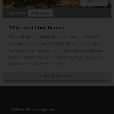
RABATTKOD
SPONSOR26
10% rabatt hos Beredd
Förbered dig inför utehalvåret med smarta produkter från
Beredd. Använd koden SPONSOR26 och få 10% rabatt
på ditt köp, samtidigt som du får den vanliga ersättningen
tillbaka. Perfekt tillfälle att fylla på med praktiska saker för
vårens och sommarens äventyr.
Beredd ger 4% tillbaka
Stötta föreningslivet