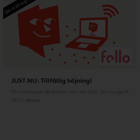
Går ut 30 aug -26
JUST NU: Tillfällig höjning!
Få extra pengar tillbaka fram tom den 30/8 - just nu upp till
143 kr tillbaka!