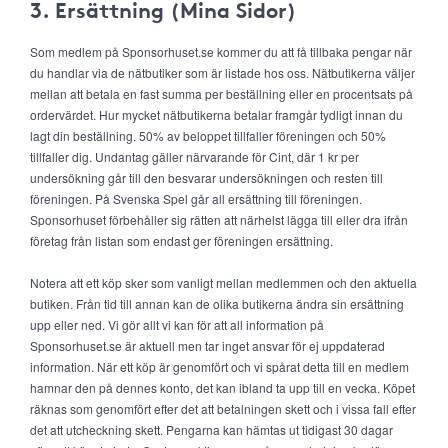
3. Ersättning (Mina Sidor)
Som medlem på Sponsorhuset.se kommer du att få tillbaka pengar när
du handlar via de nätbutiker som är listade hos oss. Nätbutikerna väljer
mellan att betala en fast summa per beställning eller en procentsats på
ordervärdet. Hur mycket nätbutikerna betalar framgår tydligt innan du
lagt din beställning. 50% av beloppet tillfaller föreningen och 50%
tillfaller dig. Undantag gäller närvarande för Cint, där 1 kr per
undersökning går till den besvarar undersökningen och resten till
föreningen. På Svenska Spel går all ersättning till föreningen.
Sponsorhuset förbehåller sig rätten att närhelst lägga till eller dra ifrån
företag från listan som endast ger föreningen ersättning.
Notera att ett köp sker som vanligt mellan medlemmen och den aktuella
butiken. Från tid till annan kan de olika butikerna ändra sin ersättning
upp eller ned. Vi gör allt vi kan för att all information på
Sponsorhuset.se är aktuell men tar inget ansvar för ej uppdaterad
information. När ett köp är genomfört och vi spårat detta till en medlem
hamnar den på dennes konto, det kan ibland ta upp till en vecka. Köpet
räknas som genomfört efter det att betalningen skett och i vissa fall efter
det att utcheckning skett. Pengarna kan hämtas ut tidigast 30 dagar