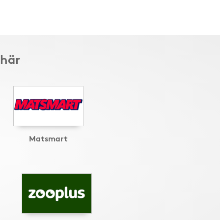
 här
Matsmart