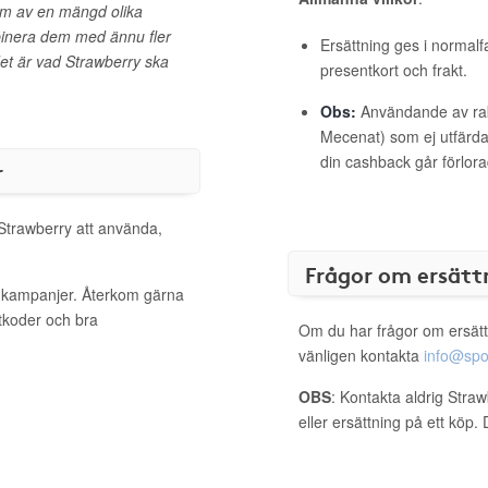
em av en mängd olika
binera dem med ännu fler
Ersättning ges i normalf
et är vad Strawberry ska
presentkort och frakt.
Obs:
Användande av raba
Mecenat) som ej utfärdat
din cashback går förlora
r
 Strawberry att använda,
Frågor om ersätt
a kampanjer. Återkom gärna
ttkoder och bra
Om du har frågor om ersätt
vänligen kontakta
info@spo
OBS
: Kontakta aldrig Stra
eller ersättning på ett köp