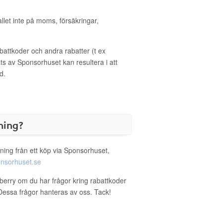
allet inte på moms, försäkringar,
ttkoder och andra rabatter (t ex
s av Sponsorhuset kan resultera i att
d.
ning?
ning från ett köp via Sponsorhuset,
nsorhuset.se
wberry om du har frågor kring rabattkoder
. Dessa frågor hanteras av oss. Tack!