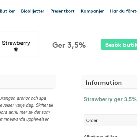
Butiker
Biobiljetter
Presentkort
Kampanjer
Har du före
Ger 3,5%
Besök buti
Information
auranger, arenor och spa
Strawberry ger 3,5% 
elser varje dag. Skiftet till
 göra ännu mer av det som
 minnesvärda upplevelser
Order
Allmänna villkor
: