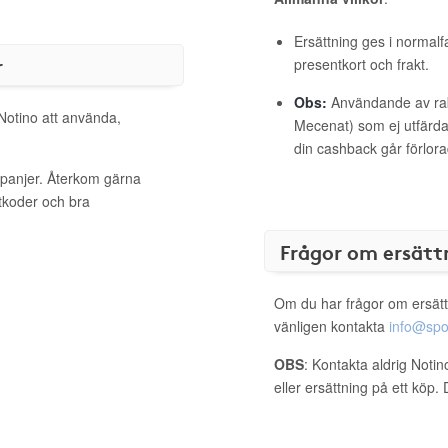
Ersättning ges i normalf
r
presentkort och frakt.
Obs:
Användande av raba
 Notino att använda,
Mecenat) som ej utfärdat
din cashback går förlora
mpanjer. Återkom gärna
ttkoder och bra
Frågor om ersätt
Om du har frågor om ersätt
vänligen kontakta
info@spo
OBS
: Kontakta aldrig Noti
eller ersättning på ett köp