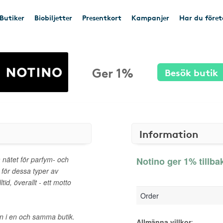
Butiker
Biobiljetter
Presentkort
Kampanjer
Har du före
Ger 1%
Besök butik
Information
 nätet för parfym- och
Notino ger 1% tillba
 för dessa typer av
ltid, överallt - ett motto
Order
n i en och samma butik.
Allmänna villkor
: