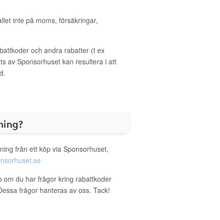
allet inte på moms, försäkringar,
ttkoder och andra rabatter (t ex
s av Sponsorhuset kan resultera i att
d.
ning?
ning från ett köp via Sponsorhuset,
nsorhuset.se
no om du har frågor kring rabattkoder
. Dessa frågor hanteras av oss. Tack!