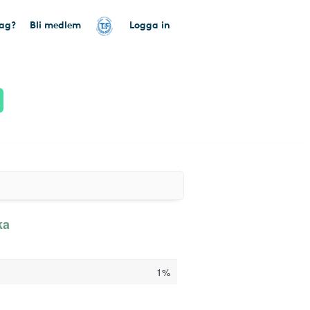
tag?
Bli medlem
Logga in
ka
1%