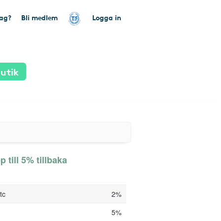
tag?
Bli medlem
Logga in
utik
 till 5% tillbaka
tc
2%
5%