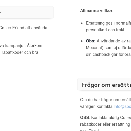
Allmänna villkor
:
r
Ersättning ges i normalf
 Coffee Friend att använda,
presentkort och frakt.
Obs:
Användande av raba
tiva kampanjer. Återkom
Mecenat) som ej utfärdat
, rabattkoder och bra
din cashback går förlora
Frågor om ersätt
Om du har frågor om ersätt
vänligen kontakta
info@spo
OBS
: Kontakta aldrig Coff
rabattkoder eller ersättnin
oss. Tack!