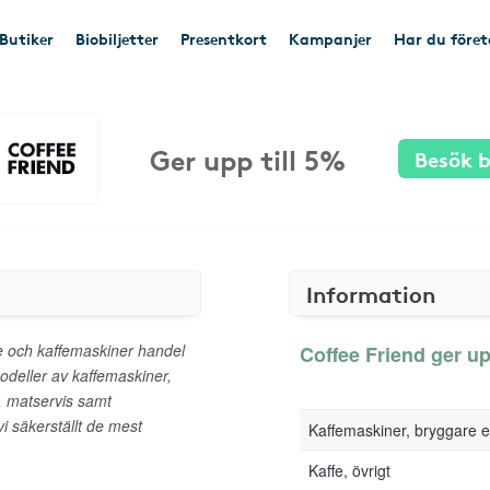
Butiker
Biobiljetter
Presentkort
Kampanjer
Har du före
Ger upp till 5%
Besök b
Information
fe och kaffemaskiner handel
Coffee Friend ger upp
odeller av kaffemaskiner,
, matservis samt
i säkerställt de mest
Kaffemaskiner, bryggare e
Kaffe, övrigt