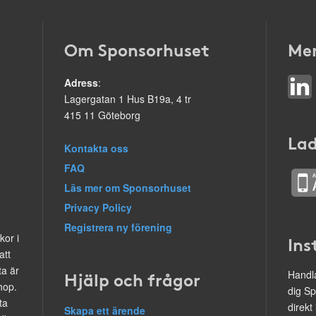
Om Sponsorhuset
Mer
Adress
:
Lagergatan 1 Hus B19a, 4 tr
415 11 Göteborg
Lad
Kontakta oss
FAQ
Läs mer om Sponsorhuset
Privacy Policy
Registrera ny förening
kor i
Ins
att
ta är
Hjälp och frågor
Handla
hop.
dig Sp
ta
direkt
Skapa ett ärende