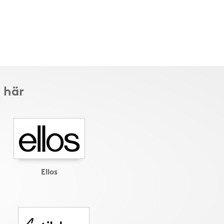
 här
Ellos