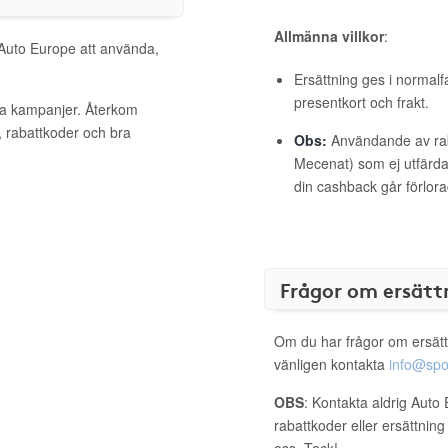
Allmänna villkor
:
 Auto Europe att använda,
Ersättning ges i normalf
presentkort och frakt.
iva kampanjer. Återkom
, rabattkoder och bra
Obs:
Användande av raba
Mecenat) som ej utfärdat
din cashback går förlora
Frågor om ersätt
Om du har frågor om ersätt
vänligen kontakta
info@spo
OBS
: Kontakta aldrig Auto
rabattkoder eller ersättnin