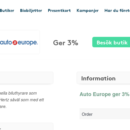
Butiker
Biobiljetter
Presentkort
Kampanjer
Har du före
Ger 3%
Besök butik
Information
ella biluthyrare som
Auto Europe ger 3% 
 Hertz såväl som med ett
are.
Order
r