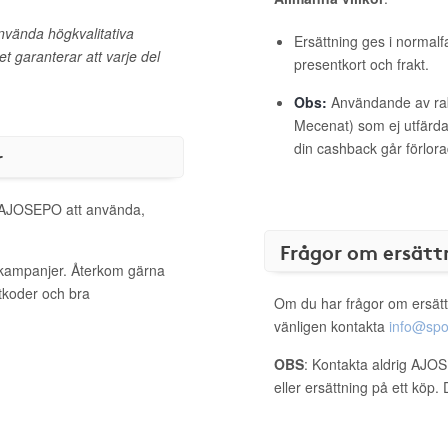
nvända högkvalitativa
Ersättning ges i normalf
et garanterar att varje del
presentkort och frakt.
Obs:
Användande av raba
Mecenat) som ej utfärdat
din cashback går förlora
r
ll AJOSEPO att använda,
Frågor om ersätt
 kampanjer. Återkom gärna
ttkoder och bra
Om du har frågor om ersätt
vänligen kontakta
info@spo
OBS
: Kontakta aldrig AJO
eller ersättning på ett köp