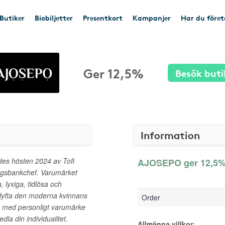
Butiker
Biobiljetter
Presentkort
Kampanjer
Har du före
Ger 12,5%
Besök buti
Information
ades hösten 2024 av Tofi
AJOSEPO ger 12,5% 
ingsbankchef. Varumärket
 lyxiga, tidlösa och
 lyfta den moderna kvinnans
Order
a med personligt varumärke
edla din individualitet.
Allmänna villkor
: