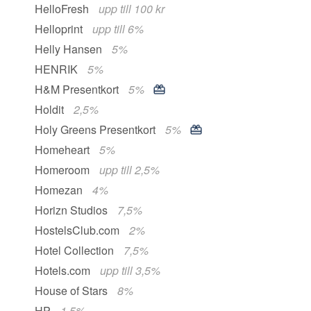
HelloFresh
upp till 100 kr
Helloprint
upp till 6%
Helly Hansen
5%
HENRIK
5%
H&M Presentkort
5%
Holdit
2,5%
Holy Greens Presentkort
5%
Homeheart
5%
Homeroom
upp till 2,5%
Homezan
4%
Horizn Studios
7,5%
HostelsClub.com
2%
Hotel Collection
7,5%
Hotels.com
upp till 3,5%
House of Stars
8%
HP
1,5%