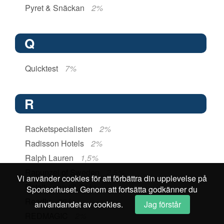
Pyret & Snäckan
2%
Q
Quicktest
7%
R
Racketspecialisten
2%
Radisson Hotels
2%
Ralph Lauren
1,5%
Rapunzel of Sweden
2,5%
Vi använder cookies för att förbättra din upplevelse på
Ratsit
upp till 30 kr
Sponsorhuset. Genom att fortsätta godkänner du
Readly
60 kr
användandet av cookies.
Jag förstår
REDMAGIC
2%