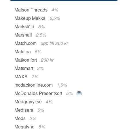
Maison Threads
4%
Makeup Mekka
6,5%
Markslöjd
5%
Marshall
2,5%
Match.com
upp till 200 kr
Matetea
5%
Matkomfort
200 kr
Matsmart
2%
MAXA
2%
mcdackonline.com
1,5%
McDonalds Presentkort
5%
Medgravyr.se
4%
Medisera
5%
Meds
2%
Megafynd
5%