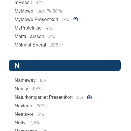
mResell
4%
MyMowo
upp till 50 kr
MyMowo Presentkort
5%
MyProtein.se
4%
Märta Larsson
5%
Mölndal Energi
225 kr
N
Nameway
8%
Namly
5,5%
Naturkompaniet Presentkort
5%
Naviane
20%
Neatsvor
5%
Nelly
1,5%
Nespresso
6%