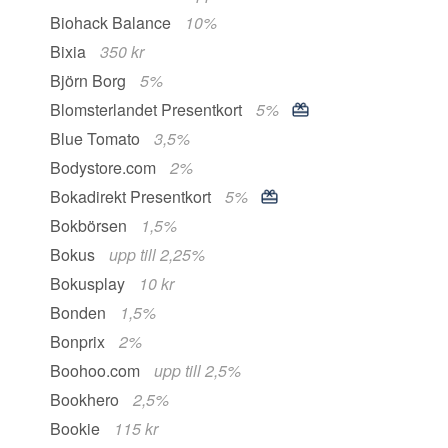
Biohack Balance
10%
Bixia
350 kr
Björn Borg
5%
Blomsterlandet Presentkort
5%
Blue Tomato
3,5%
Bodystore.com
2%
Bokadirekt Presentkort
5%
Bokbörsen
1,5%
Bokus
upp till 2,25%
Bokusplay
10 kr
Bonden
1,5%
Bonprix
2%
Boohoo.com
upp till 2,5%
Bookhero
2,5%
Bookie
115 kr