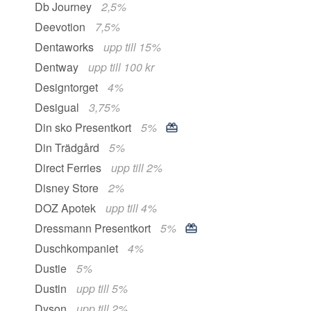
Db Journey
2,5%
Deevotion
7,5%
Dentaworks
upp till 15%
Dentway
upp till 100 kr
Designtorget
4%
Desigual
3,75%
Din sko Presentkort
5%
Din Trädgård
5%
Direct Ferries
upp till 2%
Disney Store
2%
DOZ Apotek
upp till 4%
Dressmann Presentkort
5%
Duschkompaniet
4%
Dustie
5%
Dustin
upp till 5%
Dyson
upp till 2%