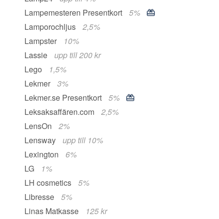
Lampemesteren Presentkort
5%
Lamporochljus
2,5%
Lampster
10%
Lassie
upp till 200 kr
Lego
1,5%
Lekmer
3%
Lekmer.se Presentkort
5%
Leksaksaffären.com
2,5%
LensOn
2%
Lensway
upp till 10%
Lexington
6%
LG
1%
LH cosmetics
5%
Libresse
5%
Linas Matkasse
125 kr