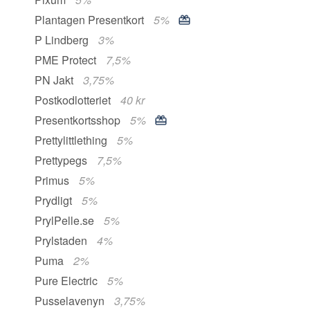
Plantagen Presentkort
5%
P Lindberg
3%
PME Protect
7,5%
PN Jakt
3,75%
Postkodlotteriet
40 kr
Presentkortsshop
5%
Prettylittlething
5%
Prettypegs
7,5%
Primus
5%
Prydligt
5%
PrylPelle.se
5%
Prylstaden
4%
Puma
2%
Pure Electric
5%
Pusselavenyn
3,75%