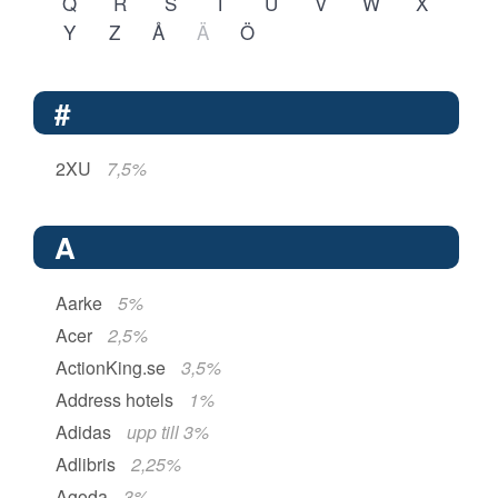
Q
R
S
T
U
V
W
X
Y
Z
Å
Ä
Ö
#
2XU
7,5%
A
Aarke
5%
Acer
2,5%
ActionKing.se
3,5%
Address hotels
1%
Adidas
upp till 3%
Adlibris
2,25%
Agoda
3%