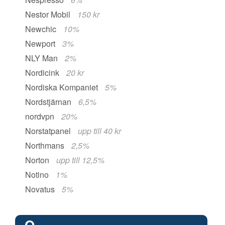
Nestor Mobil
150 kr
Newchic
10%
Newport
3%
NLY Man
2%
Nordicink
20 kr
Nordiska Kompaniet
5%
Nordstjärnan
6,5%
nordvpn
20%
Norstatpanel
upp till 40 kr
Northmans
2,5%
Norton
upp till 12,5%
Notino
1%
Novatus
5%
O