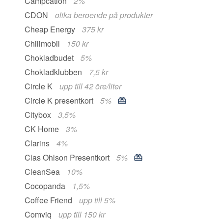
Campcation
2%
CDON
olika beroende på produkter
Cheap Energy
375 kr
Chilimobil
150 kr
Chokladbudet
5%
Chokladklubben
7,5 kr
Circle K
upp till 42 öre/liter
Circle K presentkort
5%
Citybox
3,5%
CK Home
3%
Clarins
4%
Clas Ohlson Presentkort
5%
CleanSea
10%
Cocopanda
1,5%
Coffee Friend
upp till 5%
Comviq
upp till 150 kr