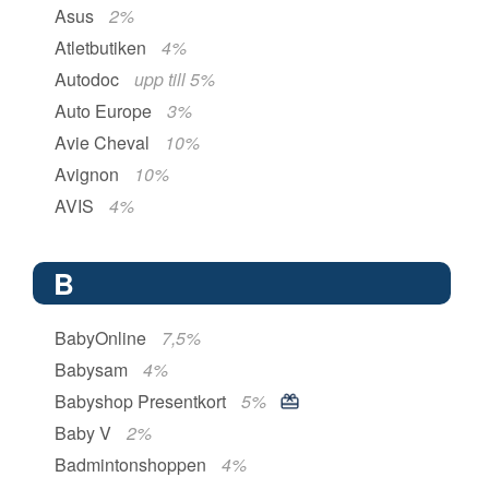
Asus
2%
Atletbutiken
4%
Autodoc
upp till 5%
Auto Europe
3%
Avie Cheval
10%
Avignon
10%
AVIS
4%
B
BabyOnline
7,5%
Babysam
4%
Babyshop Presentkort
5%
Baby V
2%
Badmintonshoppen
4%