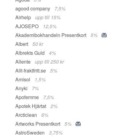
agood company
7,5%
Airhelp
upp till 15%
AJOSEPO
12,5%
Akademibokhandeln Presentkort
5%
Albert
50 kr
Albrekts Guld
4%
Allente
upp till 250 kr
Allt-fraktfritt.se
5%
Amisol
1,5%
Anyki
7%
Apofemme
7,5%
Apotek Hjärtat
2%
Arcticlean
6%
Artworks Presentkort
5%
AstroSweden
3,75%