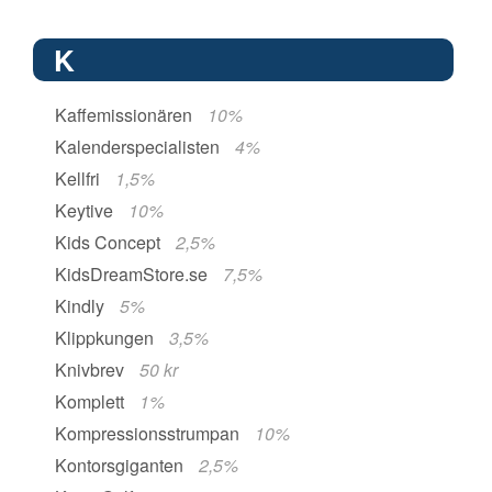
K
Kaffemissionären
10%
Kalenderspecialisten
4%
Kellfri
1,5%
Keytive
10%
Kids Concept
2,5%
KidsDreamStore.se
7,5%
Kindly
5%
Klippkungen
3,5%
Knivbrev
50 kr
Komplett
1%
Kompressionsstrumpan
10%
Kontorsgiganten
2,5%