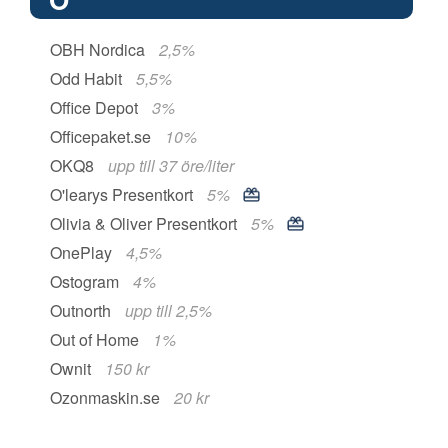
OBH Nordica
2,5%
Odd Habit
5,5%
Office Depot
3%
Officepaket.se
10%
OKQ8
upp till 37 öre/liter
O'learys Presentkort
5%
Olivia & Oliver Presentkort
5%
OnePlay
4,5%
Ostogram
4%
Outnorth
upp till 2,5%
Out of Home
1%
Ownit
150 kr
Ozonmaskin.se
20 kr