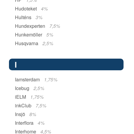
Hudoteket
4%
Hulténs
3%
Hundexperten
7,5%
Hunkemöller
5%
Husqvarna
2,5%
I
Iamsterdam
1,75%
Icebug
2,5%
iELM
1,75%
inkClub
7,5%
Insjö
8%
Interflora
4%
Interhome
4,5%