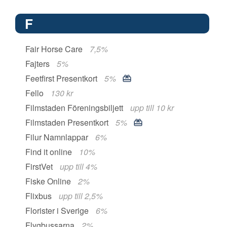
F
Fair Horse Care
7,5%
Fajters
5%
Feetfirst Presentkort
5%
Fello
130 kr
Filmstaden Föreningsbiljett
upp till 10 kr
Filmstaden Presentkort
5%
Filur Namnlappar
6%
Find it online
10%
FirstVet
upp till 4%
Fiske Online
2%
Flixbus
upp till 2,5%
Florister i Sverige
6%
Flygbussarna
2%