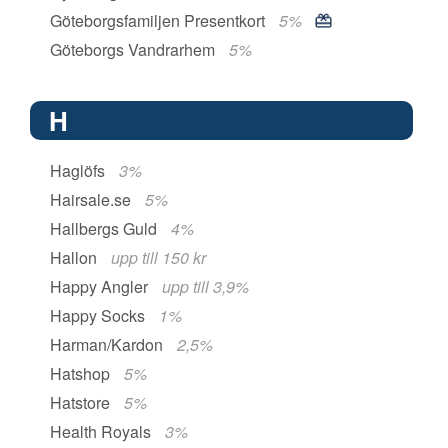
Göteborgsfamiljen Presentkort
5%
Göteborgs Vandrarhem
5%
H
Haglöfs
3%
Hairsale.se
5%
Hallbergs Guld
4%
Hallon
upp till 150 kr
Happy Angler
upp till 3,9%
Happy Socks
1%
Harman/Kardon
2,5%
Hatshop
5%
Hatstore
5%
Health Royals
3%