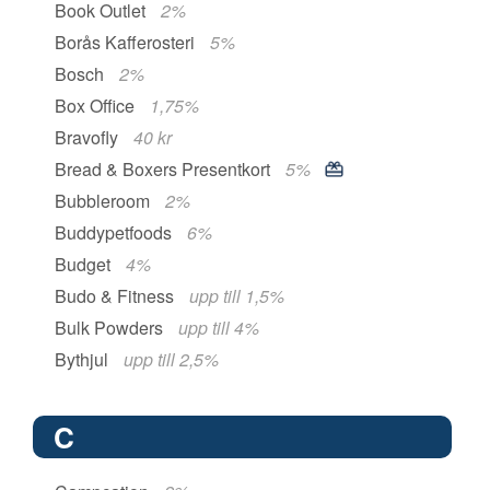
Book Outlet
2%
Borås Kafferosteri
5%
Bosch
2%
Box Office
1,75%
Bravofly
40 kr
Bread & Boxers Presentkort
5%
Bubbleroom
2%
Buddypetfoods
6%
Budget
4%
Budo & Fitness
upp till 1,5%
Bulk Powders
upp till 4%
Bythjul
upp till 2,5%
C