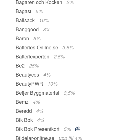
Bagaren och Kocken
2%
Bagasi
5%
Ballsack
10%
Banggood
3%
Baron
5%
Batteries-Online.se
3,5%
Batteriexperten
2,5%
Be2
25%
Beautycos
4%
BeautyPWR
10%
Beijer Byggmaterial
3,5%
Bemz
4%
Beredd
4%
Bik Bok
4%
Bik Bok Presentkort
5%
Bildelar-online.se
upp till 4%