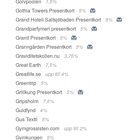
Golvpoolen
1,5%
Gothia Towers Presentkort
5%
Grand Hotell Saltsjöbaden Presentkort
5%
Grandparfymeri presentkort
5%
Granit Presentkort
5%
Granngården Presentkort
5%
Graviditetskollen.nu
3,75%
Great Earth
7,5%
Greatlife.se
upp till 4%
Greentrip
5%
Grillkung Presentkort
5%
Gripsholm
7,5%
Guldfynd
4%
Gus Textil
5%
Gymgrossisten.com
upp till 2%
Gymkungen
5%