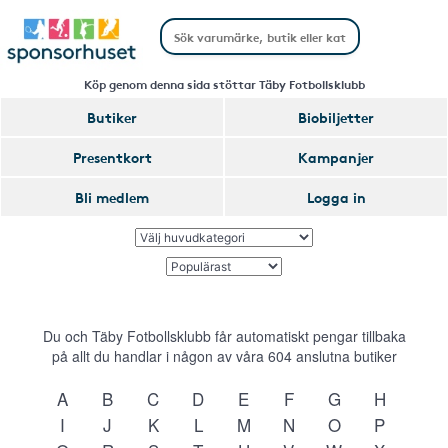
Köp genom denna sida stöttar Täby Fotbollsklubb
Butiker
Biobiljetter
Presentkort
Kampanjer
Bli medlem
Logga in
Du och Täby Fotbollsklubb får automatiskt pengar tillbaka
på allt du handlar i någon av våra
604
anslutna butiker
A
B
C
D
E
F
G
H
I
J
K
L
M
N
O
P