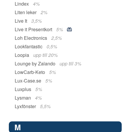
Lindex
4%
Liten leker
2%
Live It
3,5%
Live it Presentkort
5%
Loh Electronics
2,5%
Lookfantastic
0,5%
Loopia
upp till 20%
Lounge by Zalando
upp till 3%
LowCarb-Keto
5%
Lux-Case.se
5%
Luxplus
5%
Lysman
4%
Lyxfönster
5,5%
M