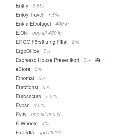
Enjify
3,5%
Enjoy Travel
1,5%
Enkla Elbolaget
400 kr
E.ON
upp till 450 kr
ERGO Försäkring Filial
8%
ErgoOffice
5%
Espresso House Presentkort
5%
eStore
5%
Etnomat
5%
Euroflorist
5%
Eurosecure
7,5%
Evess
3,5%
Evify
upp till 250 kr
E-Wheels
4%
Expedia
upp till 2%