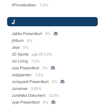
iPhonebutiken
7,5%
J
Jaktia Presentkort
5%
jAlbum
5%
Jays
5%
JD Sports
upp till 3,5%
Joi Living
7,5%
Jula Presentkort
5%
Julgiganten
7,5%
Jumpyard Presentkort
5%
Junarose
3,25%
Juridiska Dokument
12,5%
Jysk Presentkort
5%