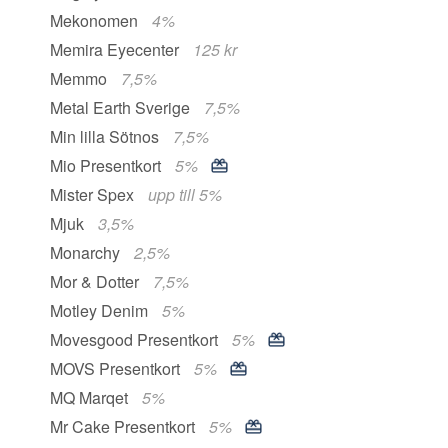
Mekonomen
4%
Memira Eyecenter
125 kr
Memmo
7,5%
Metal Earth Sverige
7,5%
Min lilla Sötnos
7,5%
Mio Presentkort
5%
Mister Spex
upp till 5%
Mjuk
3,5%
Monarchy
2,5%
Mor & Dotter
7,5%
Motley Denim
5%
Movesgood Presentkort
5%
MOVS Presentkort
5%
MQ Marqet
5%
Mr Cake Presentkort
5%