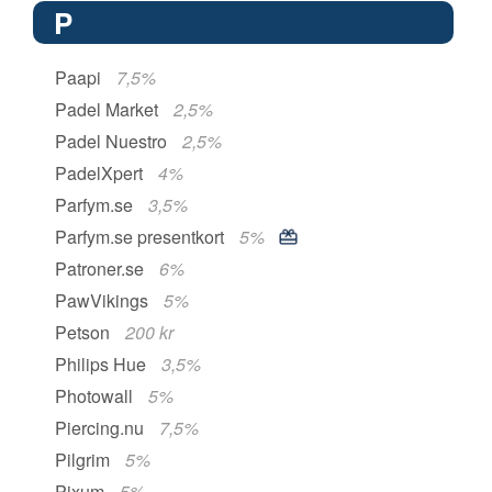
P
Paapi
7,5%
Padel Market
2,5%
Padel Nuestro
2,5%
PadelXpert
4%
Parfym.se
3,5%
Parfym.se presentkort
5%
Patroner.se
6%
PawVikings
5%
Petson
200 kr
Philips Hue
3,5%
Photowall
5%
Piercing.nu
7,5%
Pilgrim
5%
Pixum
5%