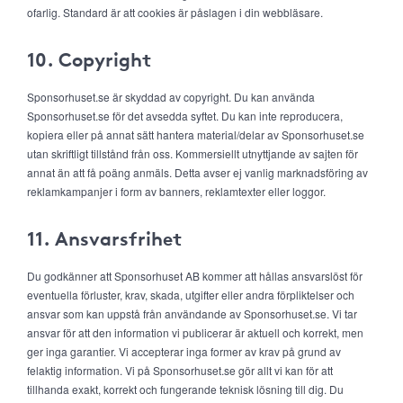
ofarlig. Standard är att cookies är påslagen i din webbläsare.
10. Copyright
Sponsorhuset.se är skyddad av copyright. Du kan använda
Sponsorhuset.se för det avsedda syftet. Du kan inte reproducera,
kopiera eller på annat sätt hantera material/delar av Sponsorhuset.se
utan skriftligt tillstånd från oss. Kommersiellt utnyttjande av sajten för
annat än att få poäng anmäls. Detta avser ej vanlig marknadsföring av
reklamkampanjer i form av banners, reklamtexter eller loggor.
11. Ansvarsfrihet
Du godkänner att Sponsorhuset AB kommer att hållas ansvarslöst för
eventuella förluster, krav, skada, utgifter eller andra förpliktelser och
ansvar som kan uppstå från användande av Sponsorhuset.se. Vi tar
ansvar för att den information vi publicerar är aktuell och korrekt, men
ger inga garantier. Vi accepterar inga former av krav på grund av
felaktig information. Vi på Sponsorhuset.se gör allt vi kan för att
tillhanda exakt, korrekt och fungerande teknisk lösning till dig. Du