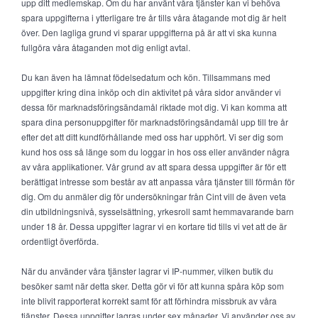
upp ditt medlemskap. Om du har använt våra tjänster kan vi behöva
spara uppgifterna i ytterligare tre år tills våra åtagande mot dig är helt
över. Den lagliga grund vi sparar uppgifterna på är att vi ska kunna
fullgöra våra åtaganden mot dig enligt avtal.
Du kan även ha lämnat födelsedatum och kön. Tillsammans med
uppgifter kring dina inköp och din aktivitet på våra sidor använder vi
dessa för marknadsföringsändamål riktade mot dig. Vi kan komma att
spara dina personuppgifter för marknadsföringsändamål upp till tre år
efter det att ditt kundförhållande med oss har upphört. Vi ser dig som
kund hos oss så länge som du loggar in hos oss eller använder några
av våra applikationer. Vår grund av att spara dessa uppgifter är för ett
berättigat intresse som består av att anpassa våra tjänster till förmån för
dig. Om du anmäler dig för undersökningar från Cint vill de även veta
din utbildningsnivå, sysselsättning, yrkesroll samt hemmavarande barn
under 18 år. Dessa uppgifter lagrar vi en kortare tid tills vi vet att de är
ordentligt överförda.
När du använder våra tjänster lagrar vi IP-nummer, vilken butik du
besöker samt när detta sker. Detta gör vi för att kunna spåra köp som
inte blivit rapporterat korrekt samt för att förhindra missbruk av våra
tjänster. Dessa uppgifter lagras under sex månader. Vi använder oss av