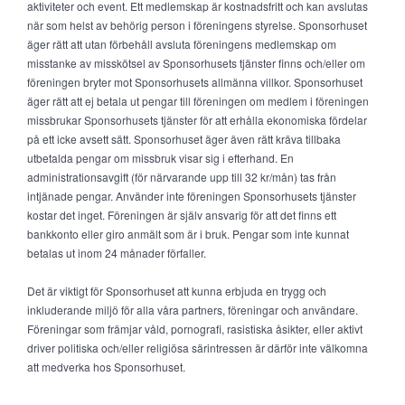
aktiviteter och event. Ett medlemskap är kostnadsfritt och kan avslutas
när som helst av behörig person i föreningens styrelse. Sponsorhuset
äger rätt att utan förbehåll avsluta föreningens medlemskap om
misstanke av misskötsel av Sponsorhusets tjänster finns och/eller om
föreningen bryter mot Sponsorhusets allmänna villkor. Sponsorhuset
äger rätt att ej betala ut pengar till föreningen om medlem i föreningen
missbrukar Sponsorhusets tjänster för att erhålla ekonomiska fördelar
på ett icke avsett sätt. Sponsorhuset äger även rätt kräva tillbaka
utbetalda pengar om missbruk visar sig i efterhand. En
administrationsavgift (för närvarande upp till 32 kr/mån) tas från
intjänade pengar. Använder inte föreningen Sponsorhusets tjänster
kostar det inget. Föreningen är själv ansvarig för att det finns ett
bankkonto eller giro anmält som är i bruk. Pengar som inte kunnat
betalas ut inom 24 månader förfaller.
Det är viktigt för Sponsorhuset att kunna erbjuda en trygg och
inkluderande miljö för alla våra partners, föreningar och användare.
Föreningar som främjar våld, pornografi, rasistiska åsikter, eller aktivt
driver politiska och/eller religiösa särintressen är därför inte välkomna
att medverka hos Sponsorhuset.