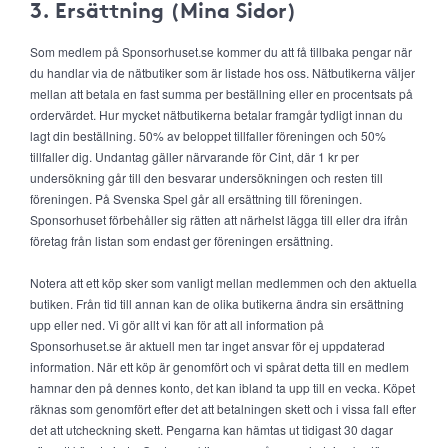
3. Ersättning (Mina Sidor)
Som medlem på Sponsorhuset.se kommer du att få tillbaka pengar när
du handlar via de nätbutiker som är listade hos oss. Nätbutikerna väljer
mellan att betala en fast summa per beställning eller en procentsats på
ordervärdet. Hur mycket nätbutikerna betalar framgår tydligt innan du
lagt din beställning. 50% av beloppet tillfaller föreningen och 50%
tillfaller dig. Undantag gäller närvarande för Cint, där 1 kr per
undersökning går till den besvarar undersökningen och resten till
föreningen. På Svenska Spel går all ersättning till föreningen.
Sponsorhuset förbehåller sig rätten att närhelst lägga till eller dra ifrån
företag från listan som endast ger föreningen ersättning.
Notera att ett köp sker som vanligt mellan medlemmen och den aktuella
butiken. Från tid till annan kan de olika butikerna ändra sin ersättning
upp eller ned. Vi gör allt vi kan för att all information på
Sponsorhuset.se är aktuell men tar inget ansvar för ej uppdaterad
information. När ett köp är genomfört och vi spårat detta till en medlem
hamnar den på dennes konto, det kan ibland ta upp till en vecka. Köpet
räknas som genomfört efter det att betalningen skett och i vissa fall efter
det att utcheckning skett. Pengarna kan hämtas ut tidigast 30 dagar