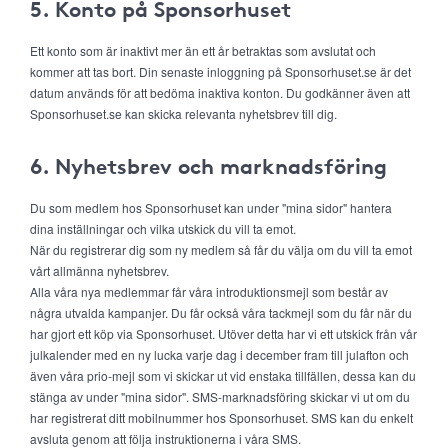
5. Konto på Sponsorhuset
Ett konto som är inaktivt mer än ett år betraktas som avslutat och
kommer att tas bort. Din senaste inloggning på Sponsorhuset.se är det
datum används för att bedöma inaktiva konton. Du godkänner även att
Sponsorhuset.se kan skicka relevanta nyhetsbrev till dig.
6. Nyhetsbrev och marknadsföring
Du som medlem hos Sponsorhuset kan under "mina sidor" hantera
dina inställningar och vilka utskick du vill ta emot.
När du registrerar dig som ny medlem så får du välja om du vill ta emot
vårt allmänna nyhetsbrev.
Alla våra nya medlemmar får våra introduktionsmejl som består av
några utvalda kampanjer. Du får också våra tackmejl som du får när du
har gjort ett köp via Sponsorhuset. Utöver detta har vi ett utskick från vår
julkalender med en ny lucka varje dag i december fram till julafton och
även våra prio-mejl som vi skickar ut vid enstaka tillfällen, dessa kan du
stänga av under "mina sidor". SMS-marknadsföring skickar vi ut om du
har registrerat ditt mobilnummer hos Sponsorhuset. SMS kan du enkelt
avsluta genom att följa instruktionerna i våra SMS.