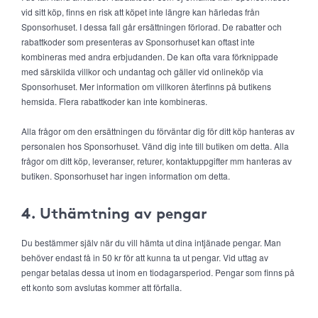
vid sitt köp, finns en risk att köpet inte längre kan härledas från
Sponsorhuset. I dessa fall går ersättningen förlorad. De rabatter och
rabattkoder som presenteras av Sponsorhuset kan oftast inte
kombineras med andra erbjudanden. De kan ofta vara förknippade
med särskilda villkor och undantag och gäller vid onlineköp via
Sponsorhuset. Mer information om villkoren återfinns på butikens
hemsida. Flera rabattkoder kan inte kombineras.
Alla frågor om den ersättningen du förväntar dig för ditt köp hanteras av
personalen hos Sponsorhuset. Vänd dig inte till butiken om detta. Alla
frågor om ditt köp, leveranser, returer, kontaktuppgifter mm hanteras av
butiken. Sponsorhuset har ingen information om detta.
4. Uthämtning av pengar
Du bestämmer själv när du vill hämta ut dina intjänade pengar. Man
behöver endast få in 50 kr för att kunna ta ut pengar. Vid uttag av
pengar betalas dessa ut inom en tiodagarsperiod. Pengar som finns på
ett konto som avslutas kommer att förfalla.