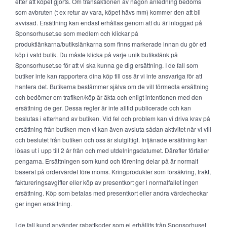
efter att köpet gjorts. Om transaktionen av någon anledning bedöms
som avbruten (t ex retur av vara, köpet hävs mm) kommer den att bli
avvisad. Ersättning kan endast erhållas genom att du är inloggad på
Sponsorhuset.se som medlem och klickar på
produktlänkarna/butikslänkarna som finns markerade innan du gör ett
köp i vald butik. Du måste klicka på varje unik butikslänk på
Sponsorhuset.se för att vi ska kunna ge dig ersättning. I de fall som
butiker inte kan rapportera dina köp till oss är vi inte ansvariga för att
hantera det. Butikerna bestämmer själva om de vill förmedla ersättning
och bedömer om trafiken/köp är äkta och enligt intentionen med den
ersättning de ger. Dessa regler är inte alltid publicerade och kan
beslutas i efterhand av butiken. Vid fel och problem kan vi driva krav på
ersättning från butiken men vi kan även avsluta sådan aktivitet när vi vill
och beslutet från butiken och oss är slutgiltigt. Intjänade ersättning kan
lösas ut i upp till 2 år från och med utdelningsdatumet. Därefter förfaller
pengarna. Ersättningen som kund och förening delar på är normalt
baserat på ordervärdet före moms. Kringprodukter som försäkring, frakt,
faktureringsavgifter eller köp av presentkort ger i normalfallet ingen
ersättning. Köp som betalas med presentkort eller andra värdecheckar
ger ingen ersättning.
I de fall kund använder rabattkoder som ej erhållits från Sponsorhuset