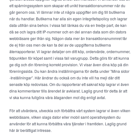
ett spårningssystem som skapar ett unikt transaktionsnummer när du
går genom oss. Vi lämnar inte ut några uppgifter om dig till butikerna
när du handlar. Butikerna har alla sin egen integritetspolicy och lagrar
data utifrån sina behov. I vissa fall länkas du via en tredje part, de kan
då se och lagra ditt IP-nummer och en del annan data som din dators
webbläsare ger ifrån sig. Någon data mer än transaktionsnummret får
de ej från oss men de kan ta del av de uppgifterna butikerna
återrapporterar. Vi lagrar detaljer om ditt köp, ordervärde, ordernummer,
tidpunkten för köpet samt i vissa fall varugrupp. Detta görs för att kunna
ge dig och din förening korrekt provision. Vi visar även dina köp på din
föreningssida. Du kan ändra inställningarna för detta under ”Mina sidor
-Inställningar”. Här ändrar du också om du inte vill ha mejl där ditt
senaste köp redovisas. Om du rapporterar ett saknat köp lagrar vi även
dina kommentarer tills ärendet är avklarat. Laglig grund för detta är att
vi ska kunna fullgöra våra åtaganden mot dig enligt avtal.
För att utvärdera, utveckla och förbättra vårt system lagrar vi även vilken
webbläsare, vilken slags dator eller mobil samt operativsystem du
använder för att kunna förbättra våra tjänster i framtiden. Laglig grund
här är berättigat intresse.