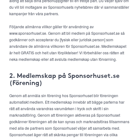
aldrig att sälja dina personuppgifter till en tredje part. Du väljer själv om
du vill bli mottagare av Sponsorhusets nyhetsbrev där vi sammanställer
kampanjer från våra partners.
Följande allmänna villkor gäller för användning av
www.sponsorhuset.se. Genom att bli medlem på Sponsorhuset.se så
godkänner och accepterar du [fysisk eller juridisk person] som
användare de allmänna villkoren för Sponsorhuset.se. Medlemskapet
är helt GRATIS och helt utan förpliktelser! Vi förbehåller oss rätten att
neka medlemskap eller att avsluta medlemskap utan förvarning.
2. Medlemskap på Sponsorhuset.se
(Förening)
Genom att anmäla sin förening hos Sponsorhuset blir föreningen
automatiskt medlem. Ett medlemskap innebär att bägge parterna har
rätt att använda varandras varumärken i tryck och skrift i sin
marknadsföring. Genom att föreningen aktiveras på Sponsorhuset
godkänner föreningen att de kan synas och marknadsföras tillsammans
med alla de partners som Sponsorhuset väljer att samarbeta med.
Sponsorhuset äger rätt att skänka pengar till föreningen via olika