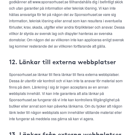
godkänner att www.sponsorhuset.se tillhandahålls dig i befintligt skick
och utan garantier på information eller teknisk lösning. Vi kan inte
hållas ansvariga för fel på någon del av Sponsorhuset.se vare sig
information, teknisk lösning eller annat som kan resultera i eventuella
förluster, krav, skada, utgifter eller andra förpliktelser och ansvar. Dessa
villkor är styrda av svensk lag och dispyter hanteras av svenska
domstolar. Om någon del av villkoren inte kan appliceras enligt svensk
lag kommer resterande del av villkoren fortfarande att gälla.
12. Länkar till externa webbplatser
Sponsorhuset.se länkar till flera länkar till flera externa webbplatser.
Dessa är utanför vår kontroll och vi kan inte ta ansvar för material som
finns på dem. Länkning i sig är ingen acceptans av en annan
webbplats innehåll. Vi kan inte garantera att alla länkar på
Sponsorhuset.se fungerar då vi inte kan kontrollera tillgänglighet på
butiker eller annat som kan påverka länkarna. Om du tycker att någon
länk leder till någon webbplats som innehåller stötande material eller
inte fungerar så meddela oss gärna så kan vi agera.
13. Länkar från externa webbplatser