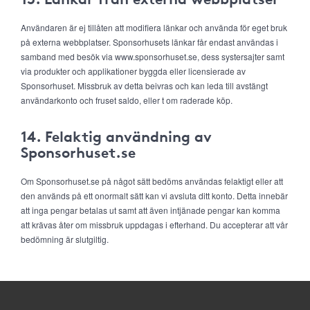
Användaren är ej tillåten att modifiera länkar och använda för eget bruk
på externa webbplatser. Sponsorhusets länkar får endast användas i
samband med besök via www.sponsorhuset.se, dess systersajter samt
via produkter och applikationer byggda eller licensierade av
Sponsorhuset. Missbruk av detta beivras och kan leda till avstängt
användarkonto och fruset saldo, eller t om raderade köp.
14. Felaktig användning av
Sponsorhuset.se
Om Sponsorhuset.se på något sätt bedöms användas felaktigt eller att
den används på ett onormalt sätt kan vi avsluta ditt konto. Detta innebär
att inga pengar betalas ut samt att även intjänade pengar kan komma
att krävas åter om missbruk uppdagas i efterhand. Du accepterar att vår
bedömning är slutgiltig.